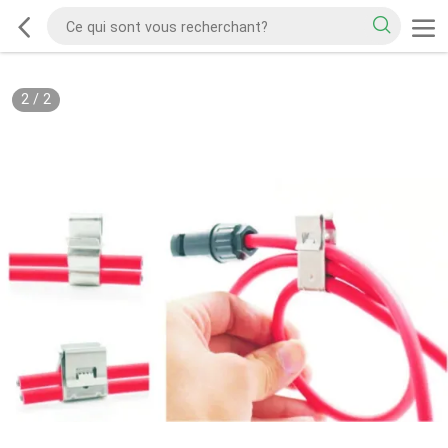
2
/
2