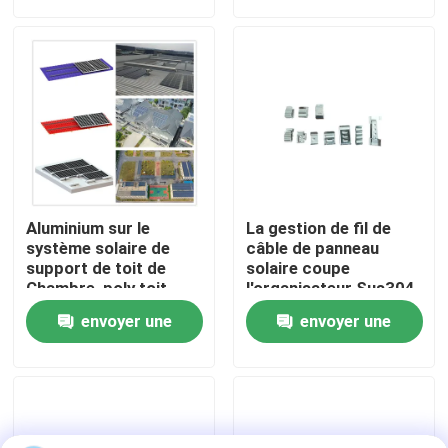
demande
demande
Exposition de VR
Au sujet de nous
Visite d'usine
Aluminium sur le
La gestion de fil de
Contrôle de qualité
système solaire de
câble de panneau
support de toit de
solaire coupe
Chambre, poly toit
l'organisateur Sus304
solaire de picovolte
Contactez-nous
envoyer une
envoyer une
montant des systèmes
demande
demande
Cas
picovolte solaire montant des systèmes