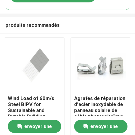
produits recommandés
Maison
Wind Load of 60m/s
Agrafes de réparation
Steel BIPV for
d'acier inoxydable de
Sustainable and
panneau solaire de
Produits
Durable Building
câble photovoltaïque
Solutions
anticorrosion du
envoyer une
envoyer une
système picovolte
Vidéos