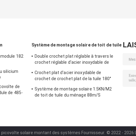
LAI
in
Système de montage solaire de toit de tuile
u module 182
Double crochet plat réglable à travers le
crochet réglable d'acier inoxydable de
crochet principalement pour l'Europe
u silicium
Crochet plat d'acier inoxydable de
w
crochet de crochet plat de la tuile 180°
principalement pour l'Europe
covolte de
Système de montage solaire 1.5KN/M2
dule de 485-
de toit de tuile du ménage 88m/S
é picovolte solaire montant des systèmes Fournisseur.
© 2022 - 2026 Li