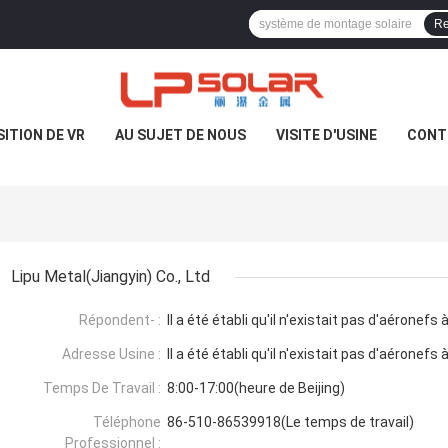
Re
ITION DE VR
AU SUJET DE NOUS
VISITE D'USINE
CONT
Lipu Metal(Jiangyin) Co., Ltd
Répondent- :
Il a été établi qu'il n'existait pas d'aéronefs 
Adresse Usine :
Il a été établi qu'il n'existait pas d'aéronefs 
Temps De Travail :
8:00-17:00(heure de Beijing)
Téléphone
86-510-86539918(Le temps de travail)
Professionnel :