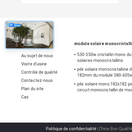
À propos
module solaire monocristall
530-550w cristallin mono d
Au sujet de nous
solaires monocristallins
Visite d'usine
pile solaire monocristalline d
Contrôle de qualité
182mm du module 580-605
Contactez-nous
pile solaire mono 182x182 pi
Plan du site
circuit monocristallin de mo
510w
Cas
Politique de confidentialité
| Chine Bon Qualit