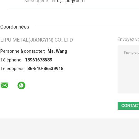
Messagerie :
info@lipu-jy.com
Coordonnées
LIPU METAL(JIANGYIN) CO., LTD
Envoyez v
Personne à contacter:
Ms. Wang
Téléphone:
18961678589
Télécopieur:
86-510-86539918