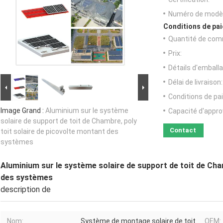
Numéro de modèl
Conditions de pai
Quantité de com
Prix:
Détails d'emballa
Délai de livraison:
Conditions de pa
Image Grand :
Aluminium sur le système
Capacité d'appr
solaire de support de toit de Chambre, poly
Contact
toit solaire de picovolte montant des
systèmes
Aluminium sur le système solaire de support de toit de Cha
des systèmes
description de
Nom:
Système de montage solaire de toit
OEM: