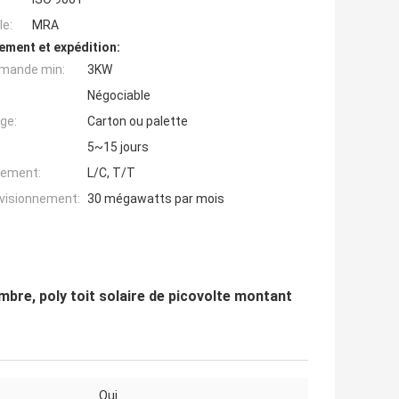
e:
MRA
ement et expédition:
mande min:
3KW
Négociable
ge:
Carton ou palette
5~15 jours
iement:
L/C, T/T
ovisionnement:
30 mégawatts par mois
mbre, poly toit solaire de picovolte montant
Oui