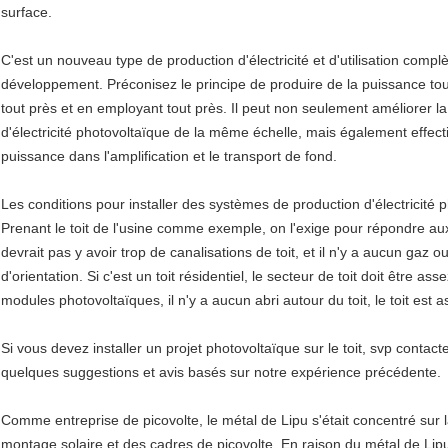
surface.
C'est un nouveau type de production d'électricité et d'utilisation compl
développement. Préconisez le principe de produire de la puissance tout 
tout près et en employant tout près. Il peut non seulement améliorer la
d'électricité photovoltaïque de la même échelle, mais également effec
puissance dans l'amplification et le transport de fond.
Les conditions pour installer des systèmes de production d'électricité ph
Prenant le toit de l'usine comme exemple, on l'exige pour répondre au
devrait pas y avoir trop de canalisations de toit, et il n'y a aucun gaz ou
d'orientation. Si c'est un toit résidentiel, le secteur de toit doit être ass
modules photovoltaïques, il n'y a aucun abri autour du toit, le toit est as
Si vous devez installer un projet photovoltaïque sur le toit, svp cont
quelques suggestions et avis basés sur notre expérience précédente.
Comme entreprise de picovolte, le métal de Lipu s'était concentré sur 
montage solaire et des cadres de picovolte. En raison du métal de Lip