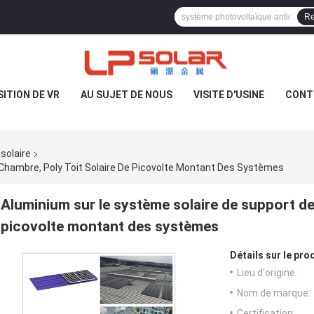
Re
ITION DE VR
AU SUJET DE NOUS
VISITE D'USINE
CONT
solaire
 Chambre, Poly Toit Solaire De Picovolte Montant Des Systèmes
Aluminium sur le système solaire de support de 
picovolte montant des systèmes
Détails sur le prod
Lieu d'origine:
Nom de marque:
Certification: