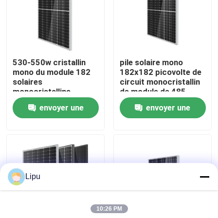
530-550w cristallin
pile solaire mono
mono du module 182
182x182 picovolte de
solaires
circuit monocristallin
monocristallins
de module de 485-
510w
envoyer une
envoyer une
demande
demande
Maison
Lipu
Produits
10:26 PM
Vidéos