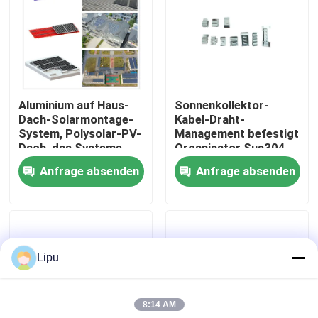
VR-Show
Über uns
Aluminium auf Haus-
Sonnenkollektor-
Dach-Solarmontage-
Kabel-Draht-
Fabrik-Ausflug
System, Polysolar-PV-
Management befestigt
Dach, das Systeme
Organisator Sus304
anbringt
Anfrage absenden
Anfrage absenden
Qualitätskontrolle
Treten Sie mit uns in Verbindung
Lipu
Fälle
8:14 AM
Solarpv Systeme anbringend