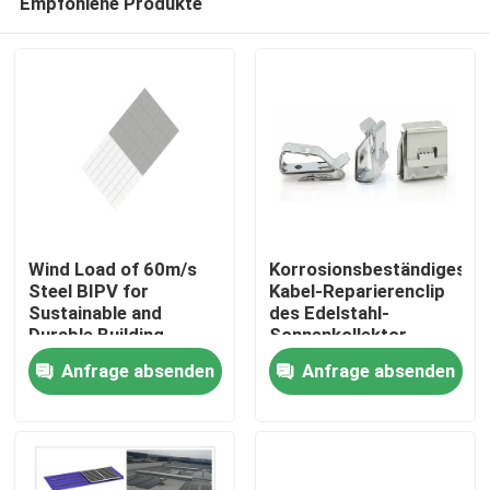
Empfohlene Produkte
Wind Load of 60m/s
Korrosionsbeständiges
Steel BIPV for
Kabel-Reparierenclip
Sustainable and
des Edelstahl-
Durable Building
Sonnenkollektor-
Haus
Solutions
photo-voltaisches
Anfrage absenden
Anfrage absenden
System-PV
Produkte
Videos