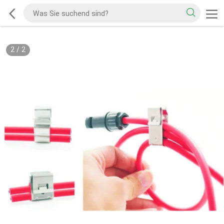
2
/
2