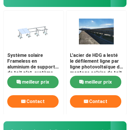
Cadre de panneau solaire
Systèmes d'alimentation solaire de télécom
module solaire monocristallin
Système solaire
L'acier de HDG a lesté
Frameless en
le défilement ligne par
aluminium de support
ligne photovoltaïque de
module solaire polycristallin
de toit plat, système
montage solaire de toit
commercial de support
plat de systèmes
meilleur prix
meilleur prix
de ballast
Contact
Contact