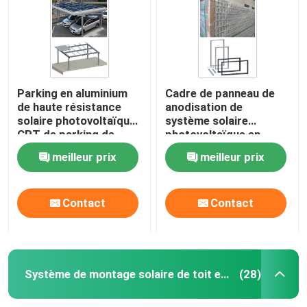
Parking en aluminium
Cadre de panneau de
de haute résistance
anodisation de
solaire photovoltaïque
système solaire
CPT de parking de
photovoltaïque en
systèmes de support
aluminium d'étirage
meilleur prix
meilleur prix
de picovolte
PFA
Contact
Contact
Maison
Produits
Système de montage solaire de toit en métal
(28)
Vidéos