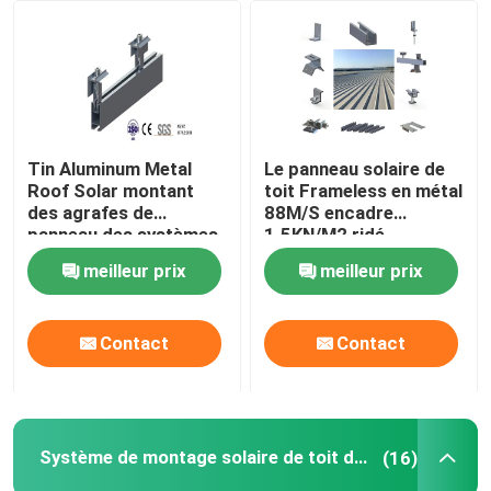
Exposition de VR
Au sujet de nous
Tin Aluminum Metal
Le panneau solaire de
Roof Solar montant
toit Frameless en métal
Visite d'usine
des agrafes de
88M/S encadre
panneau des systèmes
1.5KN/M2 ridé
88M/S
meilleur prix
meilleur prix
Contrôle de qualité
Contactez-nous
Contact
Contact
Cas
Système de montage solaire de toit de tuile
(16)
picovolte solaire montant des systèmes