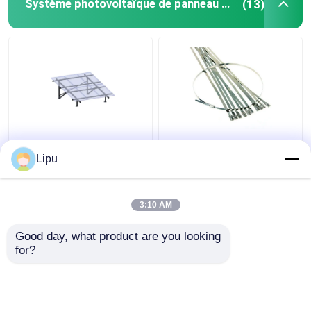
Système photovoltaïque de panneau solaire
(13)
Outre de poly mono de
serre-câble 7.9mm
système
solaire de 4.6mm, liens
Lipu
photovoltaïque de
de fermeture éclair de
panneau solaire de la
l'acier inoxydable
grille 3kw
Sus304 pour le
3:10 AM
meilleur prix
meilleur prix
panneau solaire
montant des
Good day, what product are you looking 
accessoires
for?
Contact
Contact