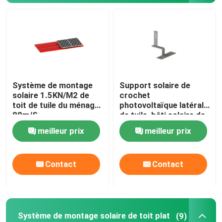
Système de montage solaire de toit en métal
Système de montage solaire de toit de tuile
Système de montage
Support solaire de
Système de montage solaire de toit plat
solaire 1.5KN/M2 de
crochet
toit de tuile du ménage
photovoltaïque latéral
88m/S
de tuile, bâti solaire de
Système photovoltaïque de panneau solaire
la tuile AL6005
meilleur prix
meilleur prix
Structure de montage solaire en aluminium
Contact
Contact
Structure solaire en acier
Parking de panneau solaire
Système de montage solaire de toit plat
(9)