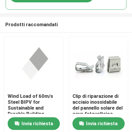
Prodotti raccomandati
Casa
Wind Load of 60m/s
Clip di riparazione di
Steel BIPV for
acciaio inossidabile
Sustainable and
del pannello solare del
Prodotti
Durable Building
cavo fotovoltaico
Solutions
resistente alla
Invia richiesta
Invia richiesta
corrosione del
Video
sistema PV