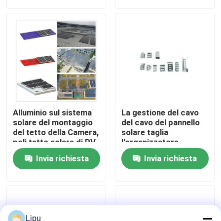
Manifestazione di VR
Circa noi
Giro della fabbrica
Alluminio sul sistema
La gestione del cavo
Controllo di qualità
solare del montaggio
del cavo del pannello
del tetto della Camera,
solare taglia
poli tetto solare di PV
l'organizzatore
che monta i sistemi
Sus304
Contattici
Invia richiesta
Invia richiesta
Casi
pv solare che monta i sistemi
Lipu