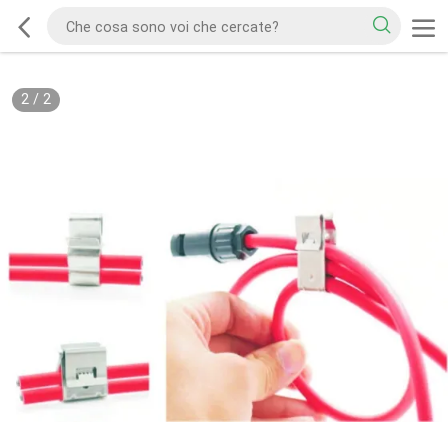
2
/
2