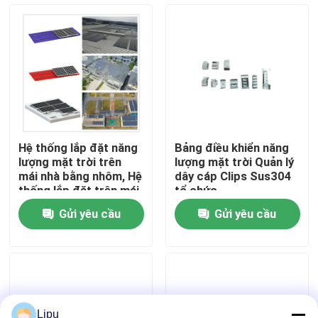
Chương trình VR
Về chúng tôi
Tham quan nhà máy
Hệ thống lắp đặt năng
Bảng điều khiển năng
lượng mặt trời trên
lượng mặt trời Quản lý
Kiểm soát chất lượng
mái nhà bằng nhôm, Hệ
dây cáp Clips Sus304
thống lắp đặt trên mái
tổ chức
nhà bằng năng lượng
Gửi yêu cầu
Gửi yêu cầu
mặt trời đa năng lượng
Liên hệ chúng tôi
mặt trời PV
Các trường hợp
Hệ thống lắp đặt PV năng lượng mặt trời
Lipu