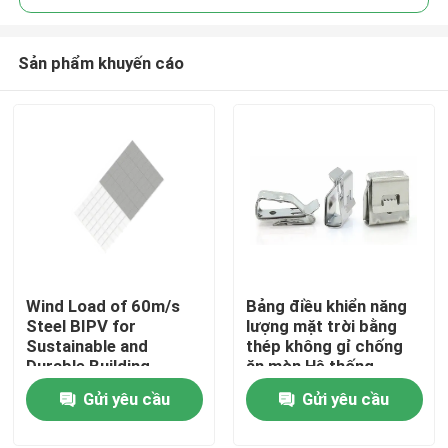
Sản phẩm khuyến cáo
Wind Load of 60m/s
Bảng điều khiển năng
Trang chủ
Steel BIPV for
lượng mặt trời bằng
Sustainable and
thép không gỉ chống
Durable Building
ăn mòn Hệ thống
Các sản phẩm
Solutions
quang điện PV Cáp cố
Gửi yêu cầu
Gửi yêu cầu
định Clip
Video