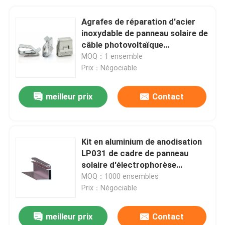
Agrafes de réparation d'acier
inoxydable de panneau solaire de
câble photovoltaïque
anticorrosion du système
MOQ：1 ensemble
picovolte
Prix：Négociable
meilleur prix
Contact
Kit en aluminium de anodisation
LP031 de cadre de panneau
solaire d'électrophorèse
anticorrosion de cadre
MOQ：1000 ensembles
Prix：Négociable
meilleur prix
Contact