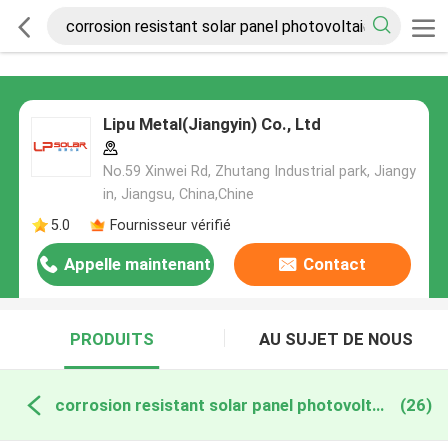
Lipu Metal(Jiangyin) Co., Ltd
No.59 Xinwei Rd, Zhutang Industrial park, Jiangy
in, Jiangsu, China,Chine
5.0
Fournisseur vérifié
Appelle maintenant
Contact
PRODUITS
AU SUJET DE NOUS
corrosion resistant solar panel photovoltaic system fabrication en ligne
(26)