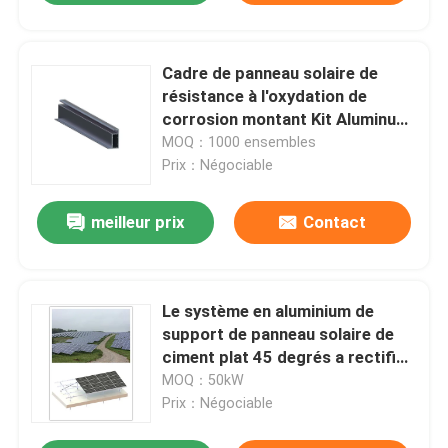
Cadre de panneau solaire de
résistance à l'oxydation de
corrosion montant Kit Aluminum
Tracking LP044
MOQ：1000 ensembles
Prix：Négociable
meilleur prix
Contact
Le système en aluminium de
support de panneau solaire de
ciment plat 45 degrés a rectifié
MGAS-II
MOQ：50kW
Prix：Négociable