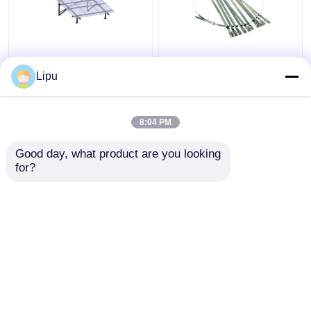
Outre de poly mono de
serre-câble 7.9mm
système
solaire de 4.6mm, liens
Lipu
photovoltaïque de
de fermeture éclair de
panneau solaire de la
l'acier inoxydable
grille 3kw
Sus304 pour le
8:04 PM
meilleur prix
meilleur prix
panneau solaire
montant des
Good day, what product are you looking 
accessoires
for?
Contact
Contact
Regardez plus
Aperçu
Au sujet de nous
Contactez-nous
Desktop Site
Plan du site
Privacy Policy