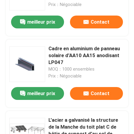
Prix：Négociable
Exposition de VR
meilleur prix
Contact
Au sujet de nous
Cadre en aluminium de panneau
Visite d'usine
solaire d'AA10 AA15 anodisant
LP047
MOQ：1000 ensembles
Contrôle de qualité
Prix：Négociable
Contactez-nous
meilleur prix
Contact
Cas
L'acier a galvanisé la structure
de la Manche du toit plat C de
picovolte solaire montant des systèmes
bâtis de support d'au sol de