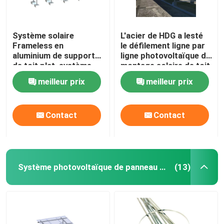
Système solaire
L'acier de HDG a lesté
Frameless en
le défilement ligne par
aluminium de support
ligne photovoltaïque de
de toit plat, système
montage solaire de toit
commercial de support
plat de systèmes
meilleur prix
meilleur prix
de ballast
Contact
Contact
Système photovoltaïque de panneau solaire
(13)