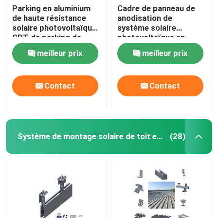
Parking en aluminium
Cadre de panneau de
de haute résistance
anodisation de
solaire photovoltaïque
système solaire
CPT de parking de
photovoltaïque en
systèmes de support
aluminium d'étirage
meilleur prix
meilleur prix
de picovolte
PFA
Contact
Contact
Système de montage solaire de toit en métal
(28)