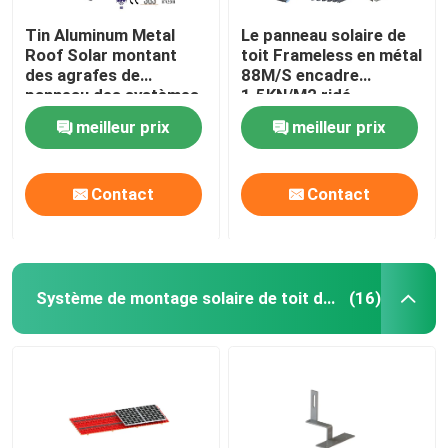
Tin Aluminum Metal
Le panneau solaire de
Roof Solar montant
toit Frameless en métal
des agrafes de
88M/S encadre
panneau des systèmes
1.5KN/M2 ridé
88M/S
meilleur prix
meilleur prix
Contact
Contact
Système de montage solaire de toit de tuile
(16)