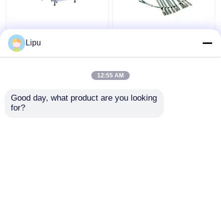
Cadre de panneau solaire
Outre de poly mono de
serre-câble 7.9mm
système
solaire de 4.6mm, liens
Lipu
photovoltaïque de
de fermeture éclair de
Systèmes d'alimentation solaire de télécom
panneau solaire de la
l'acier inoxydable
grille 3kw
Sus304 pour le
12:55 AM
meilleur prix
meilleur prix
panneau solaire
module solaire monocristallin
montant des
Good day, what product are you looking 
accessoires
for?
Contact
Contact
module solaire polycristallin
Regardez plus
Aperçu
Au sujet de nous
Contactez-nous
Desktop Site
Plan du site
Privacy Policy