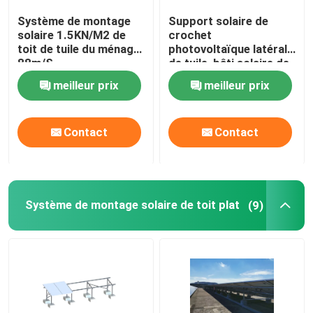
Système de montage
Support solaire de
solaire 1.5KN/M2 de
crochet
Exposition de VR
toit de tuile du ménage
photovoltaïque latéral
88m/S
de tuile, bâti solaire de
la tuile AL6005
Au sujet de nous
meilleur prix
meilleur prix
Visite d'usine
Contact
Contact
Contrôle de qualité
Système de montage solaire de toit plat
(9)
Contactez-nous
Cas
picovolte solaire montant des systèmes