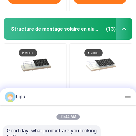
Structure de montage solaire en aluminium
(13)
Le béton a rectifié les
45 système Frameless
systèmes solaires en
de picovolte de
Lipu
aluminium de la
structure en aluminium
structure de montage
solaire du degré 60M/S
88m/S picovolte
11:44 AM
meilleur prix
meilleur prix
Good day, what product are you looking 