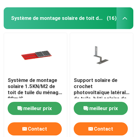
Système de montage solaire de toit de tuile
(16)
Système de montage
Support solaire de
solaire 1.5KN/M2 de
crochet
toit de tuile du ménage
photovoltaïque latéral
88m/S
de tuile, bâti solaire de
la tuile AL6005
meilleur prix
meilleur prix
Contact
Contact