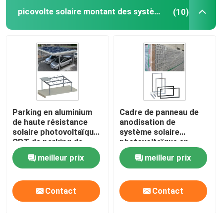
picovolte solaire montant des systèmes
(10)
Cadre de panneau solaire
Systèmes d'alimentation solaire de télécom
module solaire monocristallin
Parking en aluminium
Cadre de panneau de
module solaire polycristallin
de haute résistance
anodisation de
solaire photovoltaïque
système solaire
CPT de parking de
photovoltaïque en
systèmes de support
aluminium d'étirage
meilleur prix
meilleur prix
de picovolte
PFA
Contact
Contact