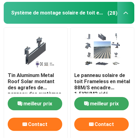
Système de montage solaire de toit en métal
(28)
Tin Aluminum Metal
Le panneau solaire de
Roof Solar montant
toit Frameless en métal
des agrafes de
88M/S encadre
panneau des systèmes
1.5KN/M2 ridé
88M/S
meilleur prix
meilleur prix
Contact
Contact