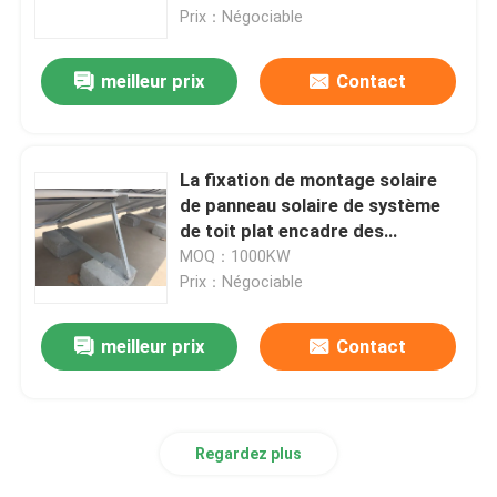
Prix：Négociable
Exposition de VR
meilleur prix
Contact
Au sujet de nous
La fixation de montage solaire
Visite d'usine
de panneau solaire de système
de toit plat encadre des
supports d'inclinaison de
MOQ：1000KW
Contrôle de qualité
panneau solaire
Prix：Négociable
Contactez-nous
meilleur prix
Contact
Cas
Regardez plus
picovolte solaire montant des systèmes