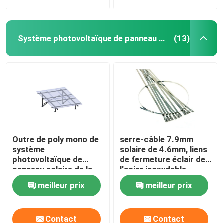
Système photovoltaïque de panneau solaire
(13)
Outre de poly mono de
serre-câble 7.9mm
système
solaire de 4.6mm, liens
photovoltaïque de
de fermeture éclair de
panneau solaire de la
l'acier inoxydable
grille 3kw
Sus304 pour le
meilleur prix
meilleur prix
panneau solaire
montant des
accessoires
Contact
Contact