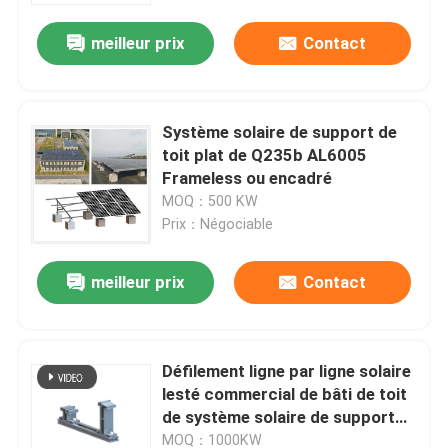
meilleur prix
Contact
Système solaire de support de
toit plat de Q235b AL6005
Frameless ou encadré
MOQ：500 KW
Prix：Négociable
meilleur prix
Contact
Maison
Défilement ligne par ligne solaire
Produits
lesté commercial de bâti de toit
de système solaire de support
encadré 5 par degrés de toit plat
Vidéos
MOQ：1000KW