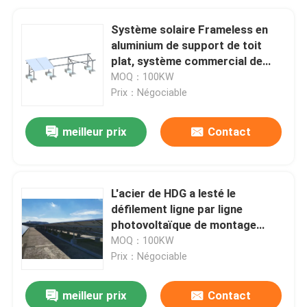
Système solaire Frameless en
aluminium de support de toit
plat, système commercial de
support de ballast
MOQ：100KW
Prix：Négociable
meilleur prix
Contact
L'acier de HDG a lesté le
défilement ligne par ligne
photovoltaïque de montage
solaire de toit plat de systèmes
MOQ：100KW
Prix：Négociable
meilleur prix
Contact