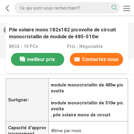
Pile solaire mono 182x182 picovolte de circuit
2
/
0
monocristallin de module de 485-510w
MOQ：10 PCs
Prix：Négociable
meilleur prix
Contactez nous
DESCRIPTION DE PRODUIT
module monocristallin de 485w pic
ovolte
,
Surligner:
module monocristallin de 510w pic
ovolte
,
pile solaire mono de circuit
Capacité d'approv
40mw par mois
isionnement