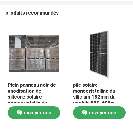
produits recommandés
Plein panneau noir de
pile solaire
anodisation de
monocristalline du
silicone solaire
silicium 182mm du
monocristallin du
module 580-605w
module 182
envoyer une
envoyer une
demande
demande