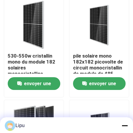
530-550w cristallin
pile solaire mono
mono du module 182
182x182 picovolte de
solaires
circuit monocristallin
monocristallins
de module de 485-
510w
envoyer une
envoyer une
Maison
demande
demande
Produits
Lipu
Vidéos