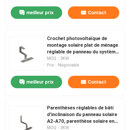
meilleur prix
Contact
Crochet photovoltaïque de
montage solaire plat de ménage
réglable de panneau du système
88m/S de toit de tuile de
MOQ：3KW
résidence
Prix：Négociable
meilleur prix
Contact
Maison
Parenthèses réglables de bâti
Produits
d'inclinaison du panneau solaire
A2-A70, parenthèse solaire en
aluminium de toit de tuile
Vidéos
MOQ：3KW