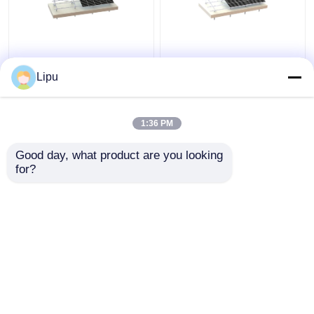
Le béton a rectifié les
45 système Frameless
systèmes solaires en
de picovolte de
Lipu
aluminium de la
structure en aluminium
structure de montage
solaire du degré 60M/S
88m/S picovolte
1:36 PM
meilleur prix
meilleur prix
Good day, what product are you looking 
for?
Contact
Contact
Regardez plus
Aperçu
Au sujet de nous
Contactez-nous
Desktop Site
Plan du site
Privacy Policy