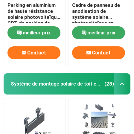
Parking en aluminium
Cadre de panneau de
de haute résistance
anodisation de
solaire photovoltaïque
système solaire
CPT de parking de
photovoltaïque en
systèmes de support
aluminium d'étirage
meilleur prix
meilleur prix
de picovolte
PFA
Contact
Contact
Système de montage solaire de toit en métal
(28)