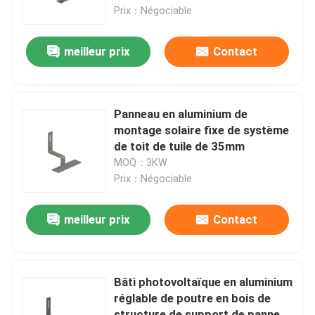
Prix：Négociable
Exposition de VR
meilleur prix
Contact
Au sujet de nous
Panneau en aluminium de
Visite d'usine
montage solaire fixe de système
de toit de tuile de 35mm
MOQ：3KW
Contrôle de qualité
Prix：Négociable
Contactez-nous
meilleur prix
Contact
Cas
Bâti photovoltaïque en aluminium
réglable de poutre en bois de
picovolte solaire montant des systèmes
structure de support de panneau