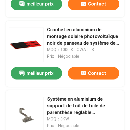
meilleur prix
Contact
Crochet en aluminium de
montage solaire photovoltaïque
noir de panneau de système de
toit de tuile
MOQ：1000 KILOWATTS
Prix：Négociable
meilleur prix
Contact
Système en aluminium de
support de toit de tuile de
parenthèse réglable
photovoltaïque de panneau
MOQ：3KW
solaire de résidence
Prix：Négociable