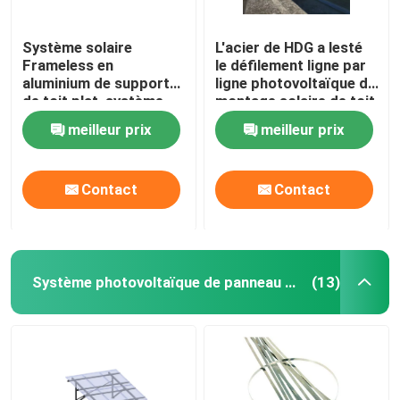
Système solaire
L'acier de HDG a lesté
Frameless en
le défilement ligne par
aluminium de support
ligne photovoltaïque de
de toit plat, système
montage solaire de toit
commercial de support
plat de systèmes
meilleur prix
meilleur prix
de ballast
Contact
Contact
Système photovoltaïque de panneau solaire
(13)