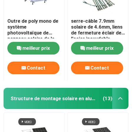
Outre de poly mono de
serre-câble 7.9mm
système
solaire de 4.6mm, liens
photovoltaïque de
de fermeture éclair de
panneau solaire de la
l'acier inoxydable
grille 3kw
Sus304 pour le
meilleur prix
meilleur prix
panneau solaire
montant des
accessoires
Contact
Contact
Structure de montage solaire en aluminium
(13)