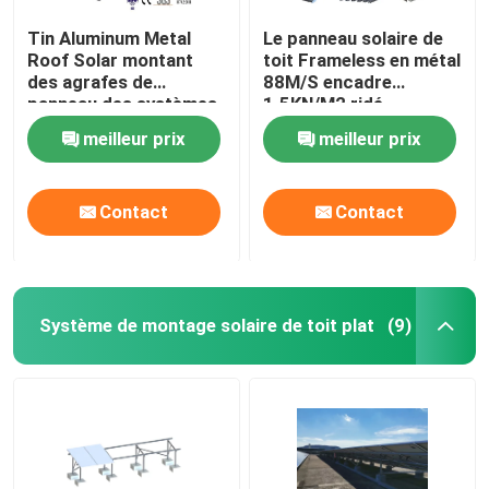
Tin Aluminum Metal
Le panneau solaire de
Roof Solar montant
toit Frameless en métal
des agrafes de
88M/S encadre
panneau des systèmes
1.5KN/M2 ridé
88M/S
meilleur prix
meilleur prix
Contact
Contact
Système de montage solaire de toit plat
(9)