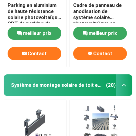
Parking en aluminium
Cadre de panneau de
de haute résistance
anodisation de
solaire photovoltaïque
système solaire
CPT de parking de
photovoltaïque en
systèmes de support
aluminium d'étirage
meilleur prix
meilleur prix
de picovolte
PFA
Contact
Contact
Système de montage solaire de toit en métal
(28)