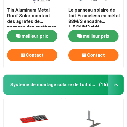
Tin Aluminum Metal
Le panneau solaire de
Roof Solar montant
toit Frameless en métal
des agrafes de
88M/S encadre
panneau des systèmes
1.5KN/M2 ridé
88M/S
meilleur prix
meilleur prix
Contact
Contact
Système de montage solaire de toit de tuile
(16)