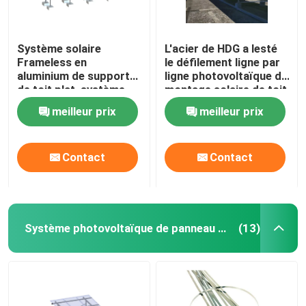
Système solaire
L'acier de HDG a lesté
Frameless en
le défilement ligne par
aluminium de support
ligne photovoltaïque de
de toit plat, système
montage solaire de toit
commercial de support
plat de systèmes
meilleur prix
meilleur prix
de ballast
Contact
Contact
Système photovoltaïque de panneau solaire
(13)