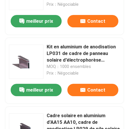
solaire
Prix：Négociable
Exposition de VR
meilleur prix
Contact
Au sujet de nous
Kit en aluminium de anodisation
Visite d'usine
LP031 de cadre de panneau
solaire d'électrophorèse
anticorrosion de cadre
MOQ：1000 ensembles
Contrôle de qualité
Prix：Négociable
Contactez-nous
meilleur prix
Contact
Cas
Cadre solaire en aluminium
d'AA15 AA10, cadre de
picovolte solaire montant des systèmes
anodisation LP029 de pile solaire