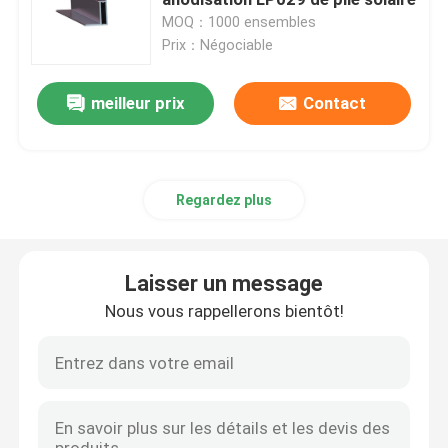
MOQ：1000 ensembles
Prix：Négociable
Système de montage solaire de toit en métal
meilleur prix
Contact
Système de montage solaire de toit de tuile
Système de montage solaire de toit plat
Regardez plus
Système photovoltaïque de panneau solaire
Laisser un message
Structure de montage solaire en aluminium
Nous vous rappellerons bientôt!
Structure solaire en acier
Parking de panneau solaire