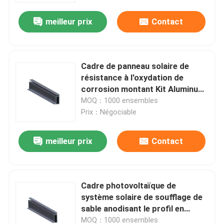
meilleur prix
Contact
Cadre de panneau solaire de
résistance à l'oxydation de
corrosion montant Kit Aluminum
Tracking LP044
MOQ：1000 ensembles
Prix：Négociable
meilleur prix
Contact
Maison
Cadre photovoltaïque de
Produits
système solaire de soufflage de
sable anodisant le profil en
aluminium LP048 de panneau
Vidéos
MOQ：1000 ensembles