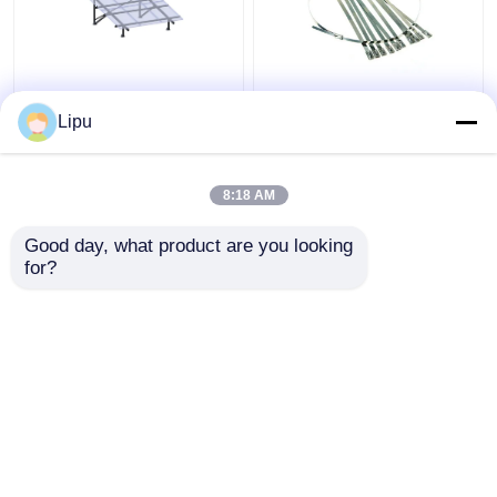
Outre de poly mono de
serre-câble 7.9mm
système
solaire de 4.6mm, liens
Lipu
photovoltaïque de
de fermeture éclair de
panneau solaire de la
l'acier inoxydable
grille 3kw
Sus304 pour le
8:18 AM
meilleur prix
meilleur prix
panneau solaire
montant des
Good day, what product are you looking 
accessoires
for?
Contact
Contact
Regardez plus
Aperçu
Au sujet de nous
Contactez-nous
Desktop Site
Plan du site
Privacy Policy