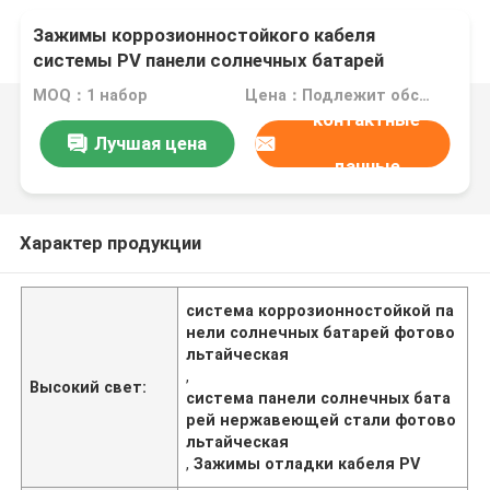
Зажимы коррозионностойкого кабеля
системы PV панели солнечных батарей
нержавеющей стали фотовольтайческого
MOQ：1 набор
Цена：Подлежит обсуждению
фиксируя
контактные
Лучшая цена
данные
Характер продукции
система коррозионностойкой па
нели солнечных батарей фотово
льтайческая
,
Высокий свет:
система панели солнечных бата
рей нержавеющей стали фотово
льтайческая
,
Зажимы отладки кабеля PV