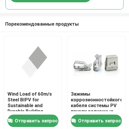
Порекомендованные продукты
Дом
Wind Load of 60m/s
Зажимы
Steel BIPV for
коррозионностойкого
Sustainable and
кабеля системы PV
Продукты
Durable Building
панели солнечных
Solutions
батарей
Отправить запрос
Отправить запрос
нержавеющей стали
Видео
фотовольтайческого