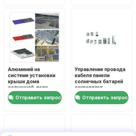
фиксируя
Шоу VR
О нас
Путешествие фабрики
Алюминий на
Управление провода
Проверка качества
системе установки
кабеля панели
крыши дома
солнечных батарей
солнечной, поли
закрепляет
солнечной крыше PV
организатор Sus304
Свяжитесь мы
Отправить запрос
Отправить запрос
устанавливая
системы
Случаи
солнечный pv устанавливая системы