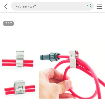
2
/
2