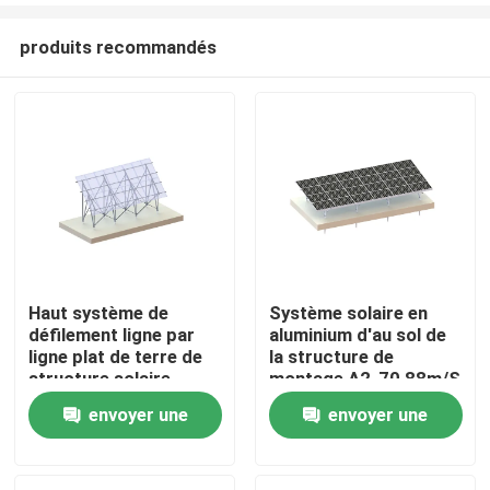
produits recommandés
Haut système de
Système solaire en
défilement ligne par
aluminium d'au sol de
Maison
ligne plat de terre de
la structure de
structure solaire
montage A2-70 88m/S
montée au sol
envoyer une
envoyer une
Produits
photovoltaïque en
aluminium
demande
demande
Vidéos