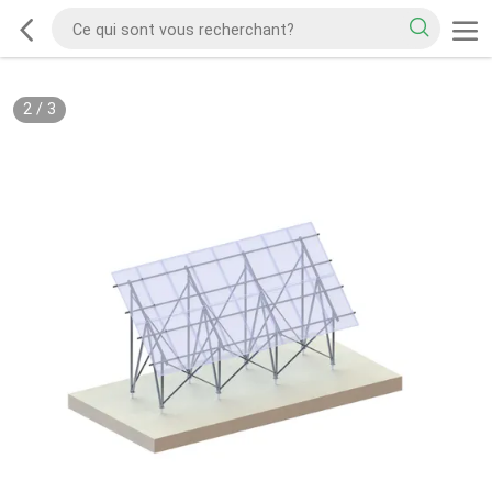
2
/
3