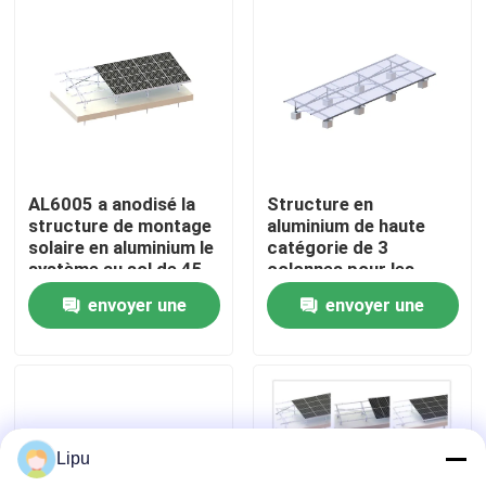
Exposition de VR
Au sujet de nous
Visite d'usine
AL6005 a anodisé la
Structure en
structure de montage
aluminium de haute
solaire en aluminium le
catégorie de 3
Contrôle de qualité
système au sol de 45
colonnes pour les
degrés
systèmes montés au
envoyer une
envoyer une
sol Frameless de
picovolte de panneaux
Contactez-nous
demande
demande
solaires
Cas
Lipu
picovolte solaire montant des systèmes