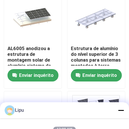
Mostra de VR
Sobre nós
AL6005 anodizou a
Estrutura de alumínio
Excursão da fábrica
estrutura de
do nível superior de 3
montagem solar de
colunas para sistemas
alumínio sistema de
montados à terra
Controle da qualidade
terra de 45 graus
Frameless do picovolt
Enviar inquérito
Enviar inquérito
dos painéis solares
Contacte-nos
Casos
Lipu
picovolt solar que monta sistemas