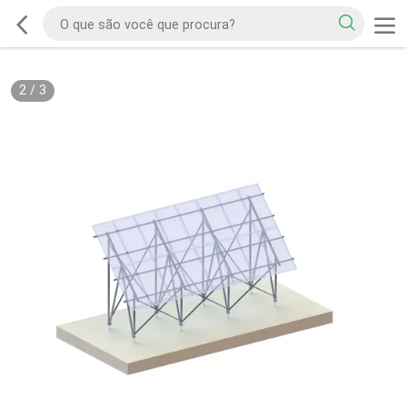
2
/
3