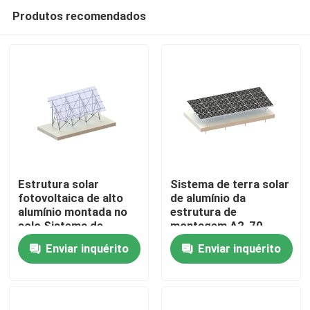
Produtos recomendados
Estrutura solar
Sistema de terra solar
fotovoltaica de alto
de alumínio da
alumínio montada no
estrutura de
Casa
solo Sistema de
montagem A2-70
estantes planas
88m/S
Enviar inquérito
Enviar inquérito
Produtos
Vídeos