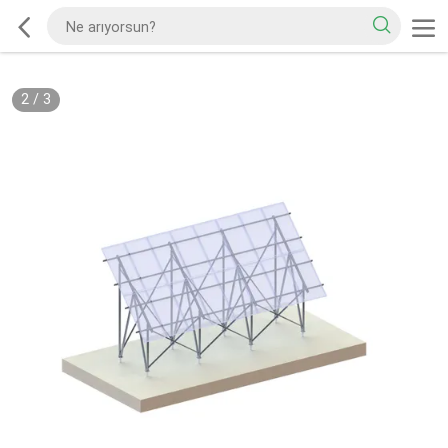
2
/
3