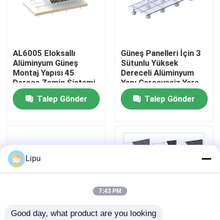
SG Gösterisi
AL6005 Eloksallı
Güneş Panelleri İçin 3
Hakkımızda
Alüminyum Güneş
Sütunlu Yüksek
Montaj Yapısı 45
Dereceli Alüminyum
Derece Zemin Sistemi
Yapı Çerçevesiz Yere
Fabrika turu
Monte PV Sistemleri
Talep Gönder
Talep Gönder
Kalite kontrol
Bize Ulaşın
Lipu
Vakalar
7:43 PM
Good day, what product are you looking 
Solar PV Montaj Sistemleri