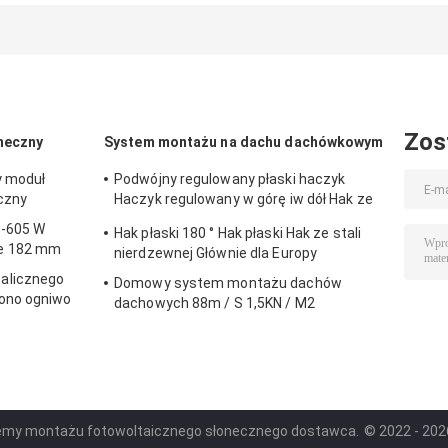
montażu
stopni 60M / S
konstrukcja d
słonecznego 88m
Solar Aluminiowa
montażu
/ S Systemy
konstrukcja
słonecznego
fotowoltaiczne
System
uziemienia 45
stopni
Zos
neczny
System montażu na dachu dachówkowym
y moduł
Podwójny regulowany płaski haczyk
czny
Haczyk regulowany w górę iw dół Hak ze
stali nierdzewnej Głównie na Europę
0-605 W
Hak płaski 180 ° Hak płaski Hak ze stali
e 182 mm
nierdzewnej Głównie dla Europy
alicznego
Domowy system montażu dachów
ono ogniwo
dachowych 88m / S 1,5KN / M2
temy montażu fotowoltaicznego słonecznego dostawca.
© 2022 - 2026