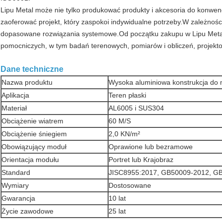
Lipu Metal może nie tylko produkować produkty i akcesoria do konwe
zaoferować projekt, który zaspokoi indywidualne potrzeby.W zależnośc
dopasowane rozwiązania systemowe.Od początku zakupu w Lipu Metal 
pomocniczych, w tym badań terenowych, pomiarów i obliczeń, projektowa
Dane techniczne
Nazwa produktu
Wysoka aluminiowa konstrukcja do 
Aplikacja
Teren płaski
Materiał
AL6005 i SUS304
Obciążenie wiatrem
60 M/S
Obciążenie śniegiem
2,0 KN/m²
Obowiązujący moduł
Oprawione lub bezramowe
Orientacja modułu
Portret lub Krajobraz
Standard
JISC8955:2017, GB50009-2012, 
Wymiary
Dostosowane
Gwarancja
10 lat
Życie zawodowe
25 lat