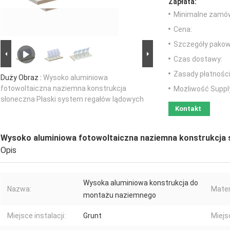
Zapłata:
Minimalne zamów
Cena:
Szczegóły pakow
Czas dostawy:
Zasady płatności
Duży Obraz :
Wysoko aluminiowa
fotowoltaiczna naziemna konstrukcja
Możliwość Suppl
słoneczna Płaski system regałów lądowych
Kontakt
Wysoko aluminiowa fotowoltaiczna naziemna konstrukcja 
Opis
Wysoka aluminiowa konstrukcja do
Nazwa:
Mater
montażu naziemnego
Miejsce instalacji:
Grunt
Miejs