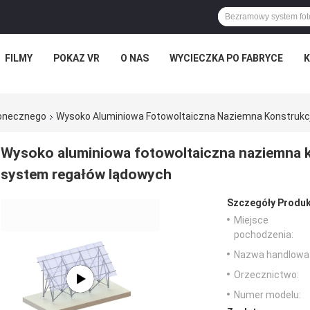
FILMY
POKAZ VR
O NAS
WYCIECZKA PO FABRYCE
K
łonecznego
Wysoko Aluminiowa Fotowoltaiczna Naziemna Konstrukc
Wysoko aluminiowa fotowoltaiczna naziemna k
system regałów lądowych
Szczegóły Produk
Miejsce
pochodzenia:
Nazwa handlowa
Orzecznictwo:
Numer modelu: