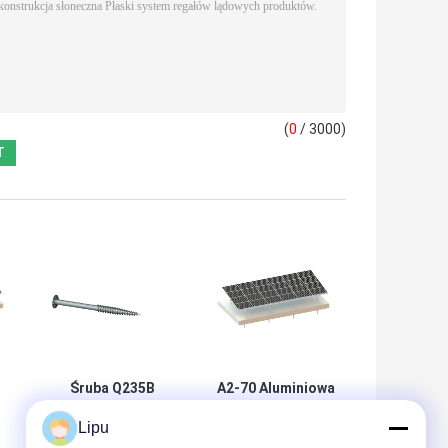
(
0
/ 3000)
Śruba Q235B
A2-70 Aluminiowa
Systemy regałów
konstrukcja do
Lipu
solarnych do
montażu