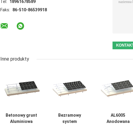
Tel:
18961678589
Faks:
86-510-86539918
Inne produkty
Betonowy grunt
Bezramowy
AL6005
Aluminiowa
system
Anodowana
konstrukcja do
fotowoltaiczny 45
aluminiowa