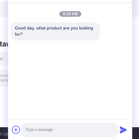
o
montażu
słonecznego 88m
naziemnego 2000
/ S System
Aluminiowa
uziemienia
9:18 AM
konstrukcja
solarna
Good day, what product are you looking 
for?
taw wiadomość
 Lipu Metal(Jiangyin) Co., Ltd. All Rights Reserved.