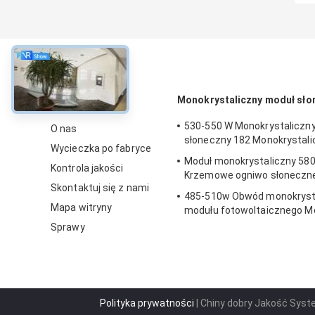
O
Monokrystaliczny moduł sło
530-550 W Monokrystaliczn
O nas
słoneczny 182 Monokrystali
Wycieczka po fabryce
Moduł monokrystaliczny 58
Kontrola jakości
Krzemowe ogniwo słoneczn
Skontaktuj się z nami
485-510w Obwód monokryst
Mapa witryny
modułu fotowoltaicznego M
słoneczne 182x182
Sprawy
Polityka prywatności
| Chiny dobry Jakość Sys