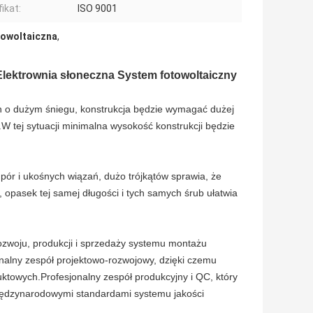
ikat:
ISO 9001
towoltaiczna
,
ektrownia słoneczna System fotowoltaiczny
ch o dużym śniegu, konstrukcja będzie wymagać dużej
W tej sytuacji minimalna wysokość konstrukcji będzie
r i ukośnych wiązań, dużo trójkątów sprawia, że ​​
pasek tej samej długości i tych samych śrub ułatwia
rozwoju, produkcji i sprzedaży systemu montażu
onalny zespół projektowo-rozwojowy, dzięki czemu
uktowych.Profesjonalny zespół produkcyjny i QC, który
międzynarodowymi standardami systemu jakości