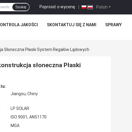
Poprosić o wycenę
|
Polish
Szukaj
ONTROLA JAKOŚCI
SKONTAKTUJ SIĘ Z NAMI
SPRAWY
ja Słoneczna Płaski System Regałów Lądowych
onstrukcja słoneczna Płaski
tu:
Jiangsu, Chiny
:
LP SOLAR
ISO 9001, ANS1170
MGA