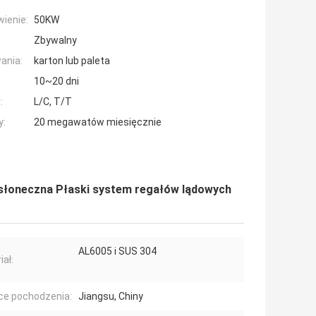
ienie:
50KW
Zbywalny
ania:
karton lub paleta
10~20 dni
:
L/C, T/T
y:
20 megawatów miesięcznie
słoneczna Płaski system regałów lądowych
AL6005 i SUS 304
iał:
ce pochodzenia:
Jiangsu, Chiny