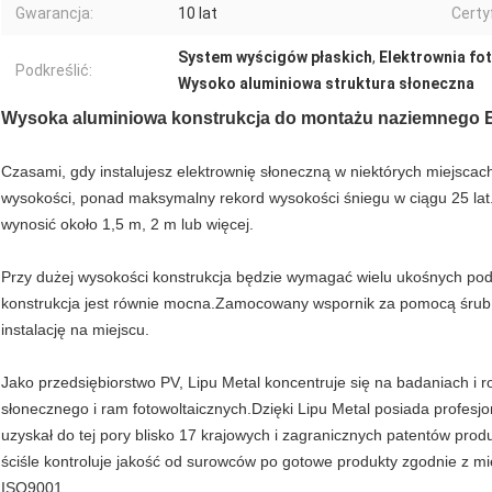
Gwarancja:
10 lat
Certyf
System wyścigów płaskich
,
Elektrownia fo
Podkreślić:
Wysoko aluminiowa struktura słoneczna
Wysoka aluminiowa konstrukcja do montażu naziemnego El
Czasami, gdy instalujesz elektrownię słoneczną w niektórych miejsca
wysokości, ponad maksymalny rekord wysokości śniegu w ciągu 25 lat.
wynosić około 1,5 m, 2 m lub więcej.
Przy dużej wysokości konstrukcja będzie wymagać wielu ukośnych podpó
konstrukcja jest równie mocna.Zamocowany wspornik za pomocą śrub, o
instalację na miejscu.
Jako przedsiębiorstwo PV, Lipu Metal koncentruje się na badaniach i 
słonecznego i ram fotowoltaicznych.Dzięki Lipu Metal posiada profesj
uzyskał do tej pory blisko 17 krajowych i zagranicznych patentów prod
ściśle kontroluje jakość od surowców po gotowe produkty zgodnie z 
ISO9001.