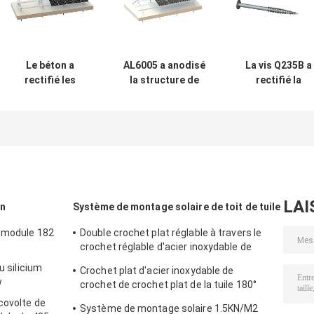
Le béton a
AL6005 a anodisé
La vis Q235B a
rectifié les
la structure de
rectifié la
systèmes
montage solaire
structure solair
solaires en
en aluminium le
en aluminium de
aluminium de la
système au sol de
systèmes 2000
structure de
45 degrés
solaires de
montage 88m/S
défilement lign
picovolte
par ligne de bât
LAI
in
Système de montage solaire de toit de tuile
u module 182
Double crochet plat réglable à travers le
crochet réglable d'acier inoxydable de
crochet principalement pour l'Europe
u silicium
Crochet plat d'acier inoxydable de
w
crochet de crochet plat de la tuile 180°
principalement pour l'Europe
covolte de
Système de montage solaire 1.5KN/M2