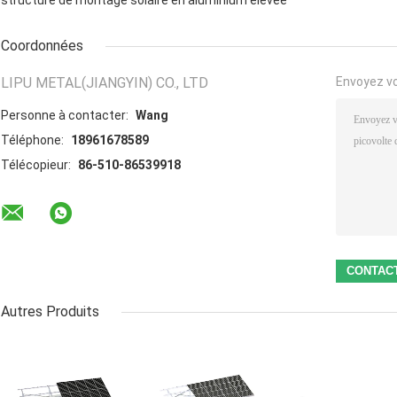
structure de montage solaire en aluminium élevée
Coordonnées
LIPU METAL(JIANGYIN) CO., LTD
Envoyez v
Personne à contacter:
Wang
Téléphone:
18961678589
Télécopieur:
86-510-86539918
Autres Produits