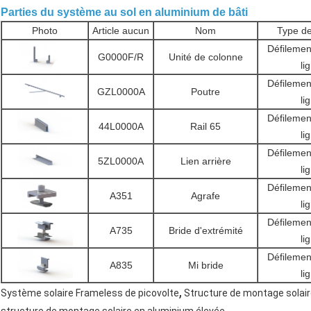
Parties du système au sol en aluminium de bâti
Photo
Article aucun
Nom
Type de
Défilement
G0000F/R
Unité de colonne
li
Défilement
GZL0000A
Poutre
li
Défilement
44L0000A
Rail 65
li
Défilement
5ZL0000A
Lien arrière
li
Défilement
A351
Agrafe
li
Défilement
A735
Bride d'extrémité
li
Défilement
A835
Mi bride
li
,
Système solaire Frameless de picovolte
Structure de montage solai