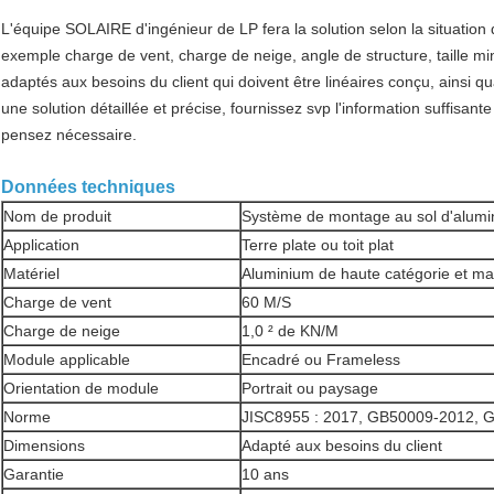
L'équipe SOLAIRE d'ingénieur de LP fera la solution selon la situation de
exemple charge de vent, charge de neige, angle de structure, taille min
adaptés aux besoins du client qui doivent être linéaires conçu, ainsi 
une solution détaillée et précise, fournissez svp l'information suffisant
pensez nécessaire.
Données techniques
Nom de produit
Système de montage au sol d'alum
Application
Terre plate ou toit plat
Matériel
Aluminium de haute catégorie et ma
Charge de vent
60 M/S
Charge de neige
1,0 ² de KN/M
Module applicable
Encadré ou Frameless
Orientation de module
Portrait ou paysage
Norme
JISC8955 : 2017, GB50009-2012, 
Dimensions
Adapté aux besoins du client
Garantie
10 ans