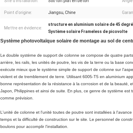
Site d'installation:
Sol/toit plat en béton
Angle 
Point d'origine:
Jiangsu, Chine
Garan
structure en aluminium solaire de 45 degr
Mettre en évidence:
Système solaire Frameless de picovolte
Système photovoltaïque solaire de montage au sol de cent
Le double système de support de colonne se compose de quatre parts p
arrière, les rails, les unités de poutre, les vis de la terre ou la base c
exécute mieux que le système simple de support de colonne sur l'aspec
violent et de tremblement de terre. Utilisant 6005-T5 en aluminium ap
bonne représentation de la résistance à la corrosion et de la beauté, et
Japon, Philippines et ainsi de suite. En plus, ce genre de système est t
comme prévision.
L'unité de colonne et l'unité toutes de poutre sont installées à l'avance 
temps et la difficulté de construction sur le site. Le personnel de constru
boulons pour accomplir l'installation.