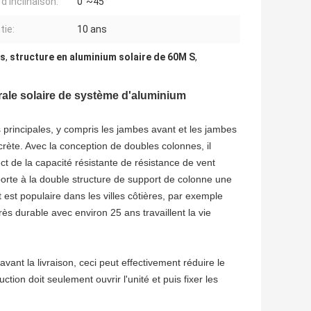
d'inclinaison:
0°~45°
tie:
10 ans
és
,
structure en aluminium solaire de 60M S
,
rale solaire de système d'aluminium
rincipales, y compris les jambes avant et les jambes
oncrète. Avec la conception de doubles colonnes, il
t de la capacité résistante de résistance de vent
porte à la double structure de support de colonne une
 est populaire dans les villes côtières, par exemple
rès durable avec environ 25 ans travaillent la vie
avant la livraison, ceci peut effectivement réduire le
ction doit seulement ouvrir l'unité et puis fixer les