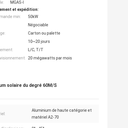
e:
MGAS-I
ement et expédition:
mande min:
50kW
Négociable
ge:
Carton ou palette
10~20 jours
iement:
L/C, T/T
ovisionnement:
20 mégawatts par mois
ium solaire du degré 60M/S
Aluminium de haute catégorie et
iel:
matériel A2-70