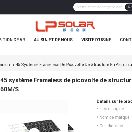
Re
ITION DE VR
AU SUJET DE NOUS
VISITE D'USINE
CONT
minium
45 Système Frameless De Picovolte De Structure En Alumini
45 système Frameless de picovolte de structur
60M/S
Détails sur le prod
Lieu d'origine:
Nom de marque:
Certification: