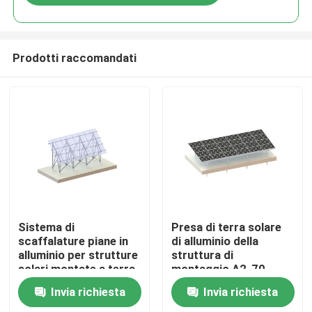
Prodotti raccomandati
Casa
Sistema di
Presa di terra solare
scaffalature piane in
di alluminio della
alluminio per strutture
struttura di
Prodotti
solari montate a terra
montaggio A2-70
in alluminio
88m/S
Invia richiesta
Invia richiesta
Video