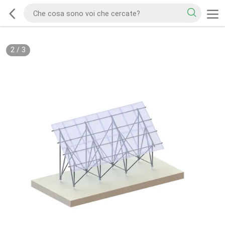
2
/
3