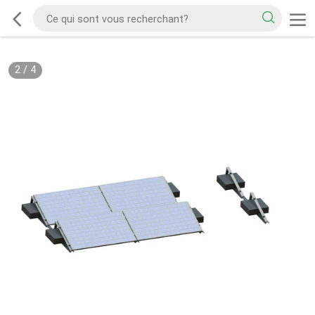
2
/
4