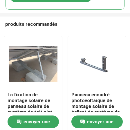
produits recommandés
Maison
La fixation de
Panneau encadré
montage solaire de
photovoltaïque de
panneau solaire de
montage solaire de
Produits
système de toit plat
ballast de système de
encadre des supports
toit plat de 10 degrés
envoyer une
envoyer une
d'inclinaison de
Vidéos
panneau solaire