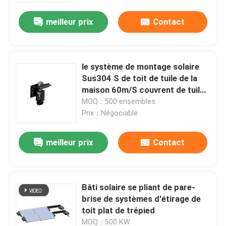
meilleur prix
Contact
le système de montage solaire
Sus304 S de toit de tuile de la
maison 60m/S couvrent de tuiles
les bâtis solaires
MOQ：500 ensembles
Prix：Négociable
meilleur prix
Contact
Maison
Bâti solaire se pliant de pare-
Produits
brise de systèmes d'étirage de
toit plat de trépied
Vidéos
MOQ：500 KW