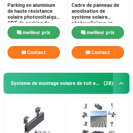
Parking en aluminium
Cadre de panneau de
de haute résistance
anodisation de
solaire photovoltaïque
système solaire
CPT de parking de
photovoltaïque en
systèmes de support
aluminium d'étirage
meilleur prix
meilleur prix
de picovolte
PFA
Contact
Contact
Système de montage solaire de toit en métal
(28)