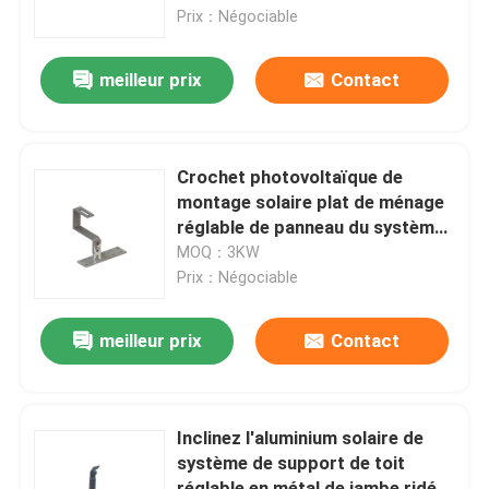
Prix：Négociable
Exposition de VR
meilleur prix
Contact
Au sujet de nous
Crochet photovoltaïque de
Visite d'usine
montage solaire plat de ménage
réglable de panneau du système
88m/S de toit de tuile de
MOQ：3KW
Contrôle de qualité
résidence
Prix：Négociable
Contactez-nous
meilleur prix
Contact
Cas
Inclinez l'aluminium solaire de
système de support de toit
picovolte solaire montant des systèmes
réglable en métal de jambe ridé