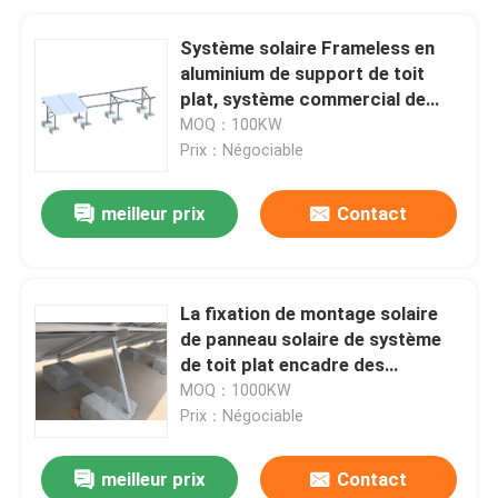
Système solaire Frameless en
aluminium de support de toit
plat, système commercial de
support de ballast
MOQ：100KW
Prix：Négociable
meilleur prix
Contact
La fixation de montage solaire
de panneau solaire de système
de toit plat encadre des
supports d'inclinaison de
MOQ：1000KW
panneau solaire
Prix：Négociable
meilleur prix
Contact