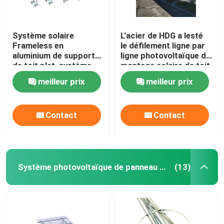
Système solaire
L'acier de HDG a lesté
Frameless en
le défilement ligne par
aluminium de support
ligne photovoltaïque de
de toit plat, système
montage solaire de toit
commercial de support
plat de systèmes
meilleur prix
meilleur prix
de ballast
Contact
Contact
Système photovoltaïque de panneau solaire
(13)