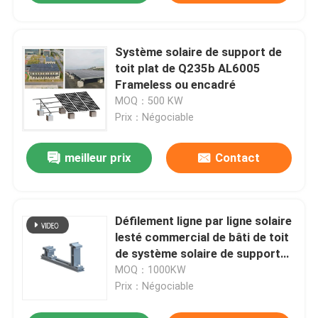
Système solaire de support de
toit plat de Q235b AL6005
Frameless ou encadré
MOQ：500 KW
Prix：Négociable
meilleur prix
Contact
Défilement ligne par ligne solaire
lesté commercial de bâti de toit
de système solaire de support
encadré 5 par degrés de toit plat
MOQ：1000KW
Prix：Négociable