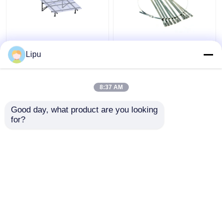
Outre de poly mono de
serre-câble 7.9mm
système
solaire de 4.6mm, liens
Lipu
photovoltaïque de
de fermeture éclair de
panneau solaire de la
l'acier inoxydable
grille 3kw
Sus304 pour le
8:37 AM
meilleur prix
meilleur prix
panneau solaire
montant des
Good day, what product are you looking 
accessoires
for?
Contact
Contact
Regardez plus
Aperçu
Au sujet de nous
Contactez-nous
Desktop Site
Plan du site
Privacy Policy