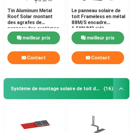
Tin Aluminum Metal
Le panneau solaire de
Roof Solar montant
toit Frameless en métal
des agrafes de
88M/S encadre
panneau des systèmes
1.5KN/M2 ridé
88M/S
meilleur prix
meilleur prix
Contact
Contact
Système de montage solaire de toit de tuile
(16)