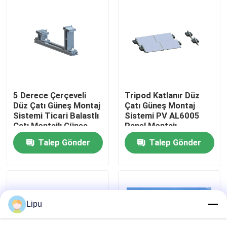
SG Gösterisi
Hakkımızda
Fabrika turu
5 Derece Çerçeveli
Tripod Katlanır Düz
Düz Çatı Güneş Montaj
Çatı Güneş Montaj
Sistemi Ticari Balastlı
Sistemi PV AL6005
Kalite kontrol
Çatı Montajlı Güneş
Panel Montajı
Rafı
Talep Gönder
Talep Gönder
Bize Ulaşın
Vakalar
Lipu
Solar PV Montaj Sistemleri