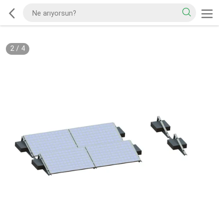
2
/
4