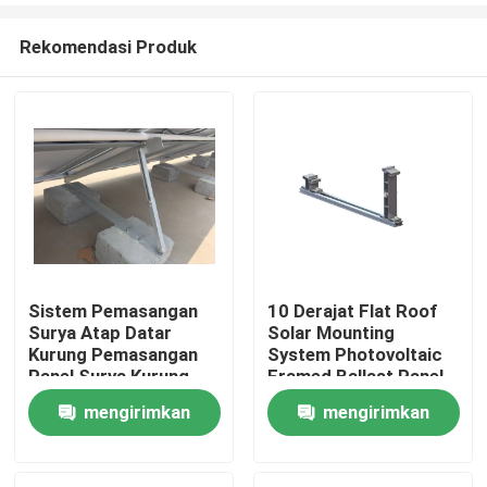
Rekomendasi Produk
Sistem Pemasangan
10 Derajat Flat Roof
Surya Atap Datar
Solar Mounting
Rumah
Kurung Pemasangan
System Photovoltaic
Panel Surya Kurung
Framed Ballast Panel
Pemasangan Panel
mengirimkan
mengirimkan
Produk
Surya
permintaan
permintaan
Video