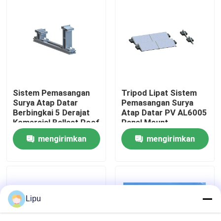
Pertunjukan VR
Tentang kami
Tur Pabrik
Sistem Pemasangan
Tripod Lipat Sistem
Surya Atap Datar
Pemasangan Surya
Berbingkai 5 Derajat
Atap Datar PV AL6005
Kontrol kualitas
Komersial Ballast Roof
Panel Mount
Mount Solar Racking
mengirimkan
mengirimkan
Hubungi kami
permintaan
permintaan
Kasus
Lipu
Sistem Pemasangan PV Surya