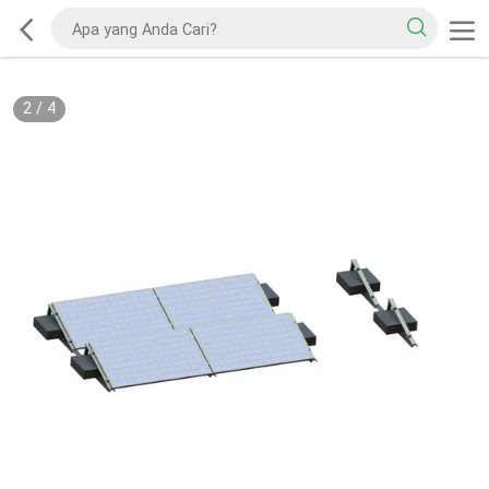
2
/
4