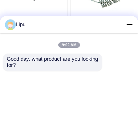
Outre de poly mono de
serre-câble 7.9mm
système
solaire de 4.6mm, liens
Lipu
photovoltaïque de
de fermeture éclair de
panneau solaire de la
l'acier inoxydable
grille 3kw
Sus304 pour le
9:02 AM
meilleur prix
meilleur prix
panneau solaire
montant des
Good day, what product are you looking 
accessoires
for?
Contact
Contact
Regardez plus
Aperçu
Au sujet de nous
Contactez-nous
Desktop Site
Plan du site
Privacy Policy