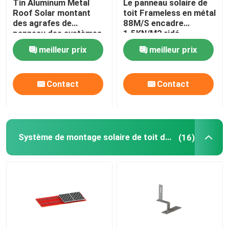
Tin Aluminum Metal
Le panneau solaire de
Roof Solar montant
toit Frameless en métal
des agrafes de
88M/S encadre
panneau des systèmes
1.5KN/M2 ridé
88M/S
meilleur prix
meilleur prix
Contact
Contact
Système de montage solaire de toit de tuile
(16)