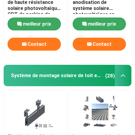
de haute résistance
anodisation de
solaire photovoltaïque
système solaire
CPT de parking de
photovoltaïque en
Cadre de panneau solaire
systèmes de support
aluminium d'étirage
meilleur prix
meilleur prix
de picovolte
PFA
Systèmes d'alimentation solaire de télécom
Contact
Contact
module solaire monocristallin
module solaire polycristallin
Système de montage solaire de toit en métal
(28)