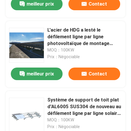
meilleur prix
Contact
L'acier de HDG a lesté le
défilement ligne par ligne
photovoltaïque de montage
solaire de toit plat de systèmes
MOQ：100KW
Prix：Négociable
meilleur prix
Contact
Système de support de toit plat
d'AL6005 SUS304 de nouveau au
défilement ligne par ligne solaire
lesté par dos
MOQ：100KW
Prix：Négociable