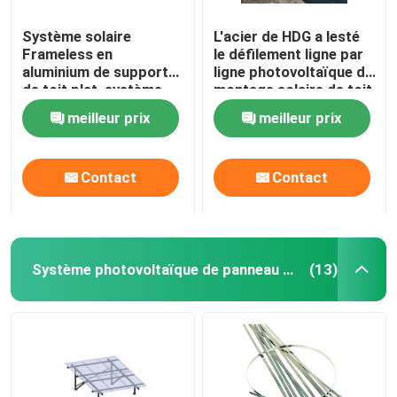
Système solaire
L'acier de HDG a lesté
Frameless en
le défilement ligne par
aluminium de support
ligne photovoltaïque de
de toit plat, système
montage solaire de toit
commercial de support
plat de systèmes
meilleur prix
meilleur prix
de ballast
Contact
Contact
Système photovoltaïque de panneau solaire
(13)