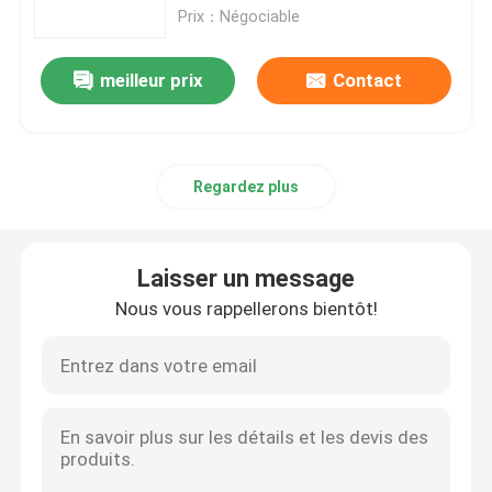
Prix：Négociable
Exposition de VR
meilleur prix
Contact
Au sujet de nous
Regardez plus
Visite d'usine
Contrôle de qualité
Laisser un message
Nous vous rappellerons bientôt!
Contactez-nous
Cas
picovolte solaire montant des systèmes