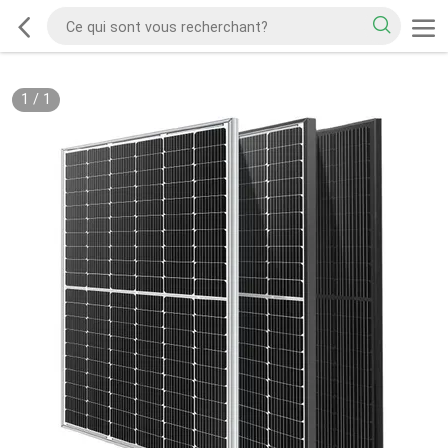
1
/
1