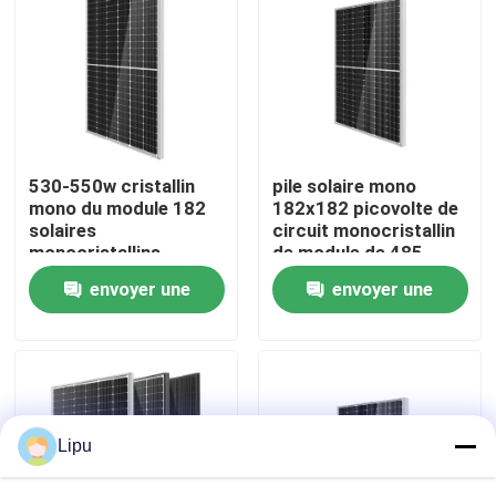
Exposition de VR
Au sujet de nous
530-550w cristallin
pile solaire mono
Visite d'usine
mono du module 182
182x182 picovolte de
solaires
circuit monocristallin
monocristallins
de module de 485-
Contrôle de qualité
510w
envoyer une
envoyer une
demande
demande
Contactez-nous
Cas
Lipu
picovolte solaire montant des systèmes