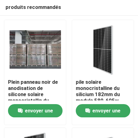
produits recommandés
Plein panneau noir de
pile solaire
anodisation de
monocristalline du
silicone solaire
silicium 182mm du
Maison
monocristallin du
module 580-605w
module 182
envoyer une
envoyer une
Produits
demande
demande
Vidéos