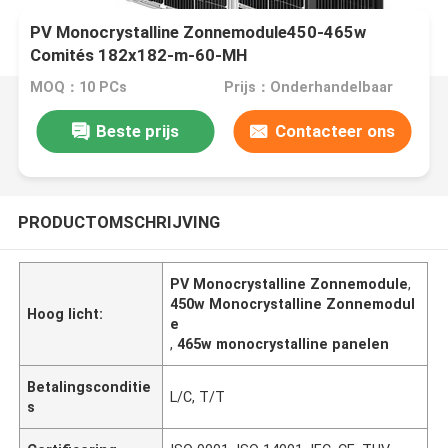
PV Monocrystalline Zonnemodule450-465w
Comités 182x182-m-60-MH
MOQ：10 PCs
Prijs：Onderhandelbaar
Beste prijs
Contacteer ons
PRODUCTOMSCHRIJVING
PV Monocrystalline Zonnemodule
,
450w Monocrystalline Zonnemodul
Hoog licht:
e
,
465w monocrystalline panelen
Betalingsconditie
L/C, T/T
s