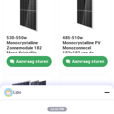
VR toon
Ongeveer ons
530-550w
485-510w
Monocrystalline
Monocrystalline PV
Fabrieksreis
Zonnemodule 182
Monozonnecel
Mono Kristallijn
182x182 van de
Modulekring
Aanvraag sturen
Aanvraag sturen
Kwaliteitscontrole
Contacteer ons
Lipu
Gevallen
12:41 PM
zonnepv die systemen opzetten