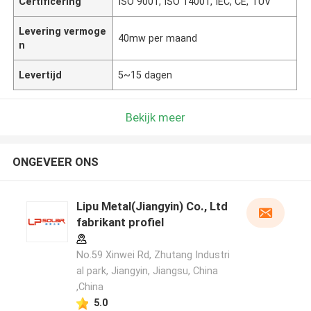
Certificering
ISO 9001, ISO 14001, IEC, CE, TUV
Levering vermoge
40mw per maand
n
Levertijd
5~15 dagen
Bekijk meer
ONGEVEER ONS
Lipu Metal(Jiangyin) Co., Ltd
fabrikant profiel
No.59 Xinwei Rd, Zhutang Industri
al park, Jiangyin, Jiangsu, China
,China
5.0