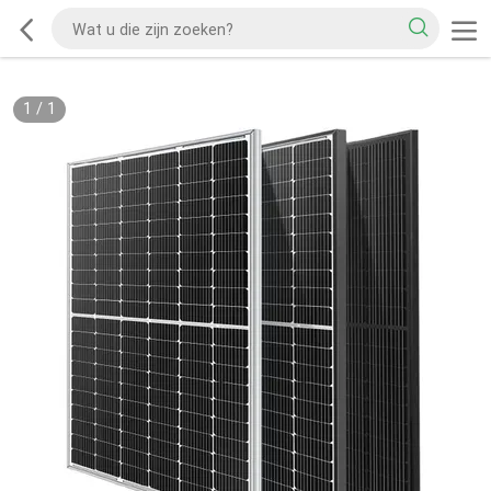
1
/
1