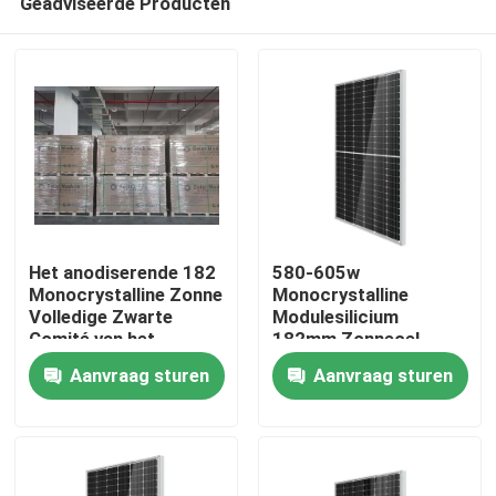
Geadviseerde Producten
Het anodiserende 182
580-605w
Monocrystalline Zonne
Monocrystalline
Volledige Zwarte
Modulesilicium
Comité van het
182mm Zonnecel
Huis
Modulesilicone
Aanvraag sturen
Aanvraag sturen
Producten
Video's