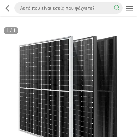
1
/
1