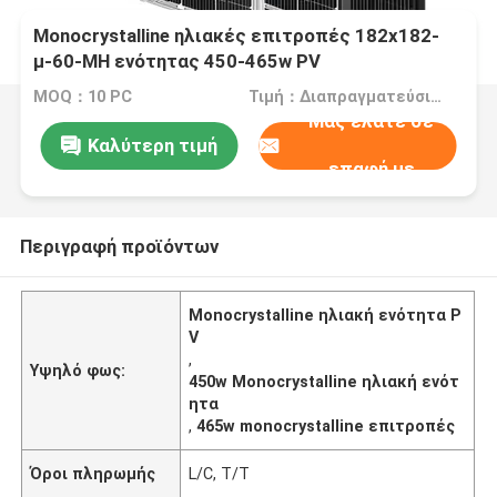
Monocrystalline ηλιακές επιτροπές 182x182-
μ-60-MH ενότητας 450-465w PV
MOQ：10 PC
Τιμή：Διαπραγματεύσιμα
Μας ελάτε σε
Καλύτερη τιμή
επαφή με
Περιγραφή προϊόντων
Monocrystalline ηλιακή ενότητα P
V
,
Υψηλό φως:
450w Monocrystalline ηλιακή ενότ
ητα
,
465w monocrystalline επιτροπές
Όροι πληρωμής
L/C, T/T