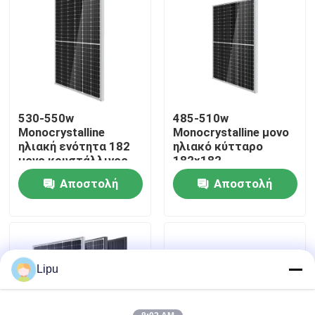
VR παρουσιάστε
Περίπου εμείς
530-550w
485-510w
Γύρος εργοστασίων
Monocrystalline
Monocrystalline μονο
ηλιακή ενότητα 182
ηλιακό κύτταρο
μονο κρυστάλλινος
182x182
Ποιοτικός έλεγχος
κυκλωμάτων
Αποστολή
Αποστολή
ενότητας PV
ερώτησης
ερώτησης
Μας ελάτε σε επαφή με
Περιπτώσεις
Lipu
ηλιακό PV που τοποθετεί τα συστήματα