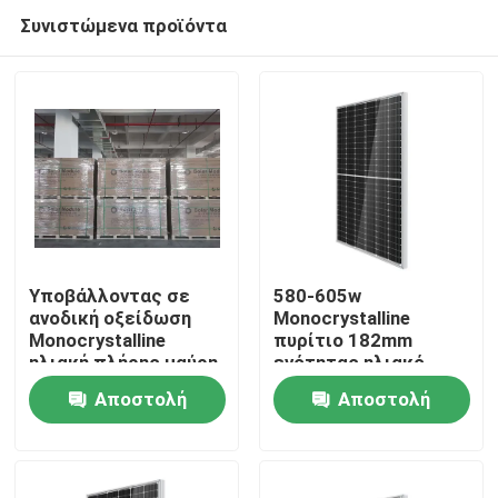
Συνιστώμενα προϊόντα
Υποβάλλοντας σε
580-605w
ανοδική οξείδωση
Monocrystalline
Monocrystalline
πυρίτιο 182mm
Σπίτι
ηλιακή πλήρης μαύρη
ενότητας ηλιακό
επιτροπή σιλικόνης
κύτταρο
Αποστολή
Αποστολή
ενότητας 182
Προϊόντα
ερώτησης
ερώτησης
Βίντεο