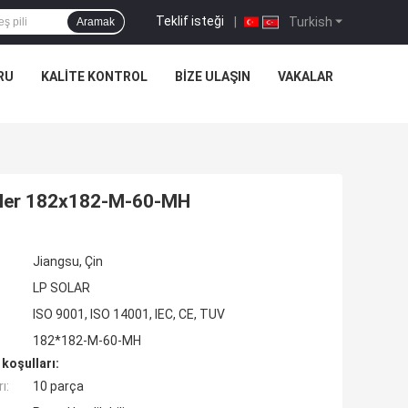
Teklif isteği
|
Turkish
Aramak
RU
KALITE KONTROL
BIZE ULAŞIN
VAKALAR
ller 182x182-M-60-MH
Jiangsu, Çin
LP SOLAR
ISO 9001, ISO 14001, IEC, CE, TUV
182*182-M-60-MH
koşulları:
ı:
10 parça