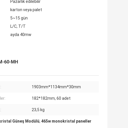
Pazarlık edilebilir
karton veya palet
5~15 gün
L/C, T/T
ayda 40mw
-M-60-MH
:
1903mm*1134mm*30mm
ler:
182*182mm, 60 adet
:
23,5 kg
ristal Güneş Modülü
,
465w monokristal paneller