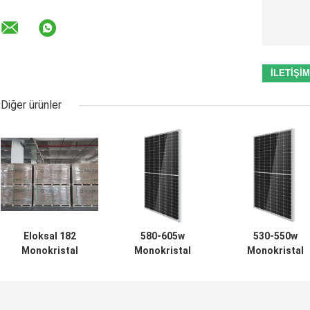
Diğer ürünler
Eloksal 182
580-605w
530-550w
Monokristal
Monokristal
Monokristal
Güneş Modülü
Modül Silikon
Güneş Modülü
Silikon Tam Siyah
182mm Güneş Pili
182 Mono Krista
Panel