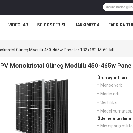
VIDEOLAR
SG GÖSTERISI
HAKKIMIZDA
FABRIKA TU
okristal Güneş Modülü 450-465w Paneller 182x182-M-60-MH
PV Monokristal Güneş Modülü 450-465w Pane
Ürün ayrıntıları:
Menşe yeri:
Marka adı:
Sertifika:
Model numarası:
Ödeme & teslimat 
Min sipariş miktar