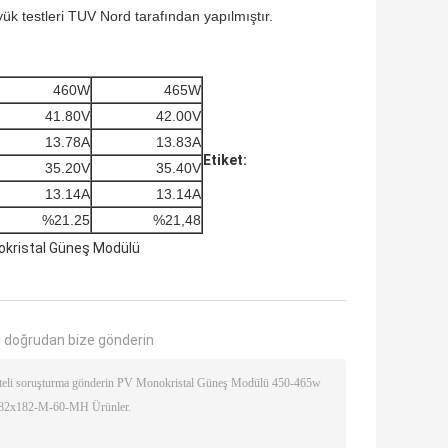
k testleri TUV Nord tarafından yapılmıştır.
460W
465W
41.80V
42.00V
13.78A
13.83A
Etiket:
35.20V
35.40V
13.14A
13.14A
%21.25
%21,48
okristal Güneş Modülü
 doğrudan bize gönderin