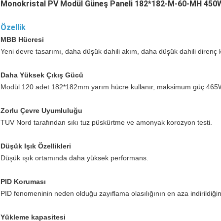
Monokristal PV Modül Güneş Paneli 182*182-M-60-MH 45
Özellik
MBB Hücresi
Yeni devre tasarımı, daha düşük dahili akım, daha düşük dahili direnç 
Daha Yüksek Çıkış Gücü
Modül 120 adet 182*182mm yarım hücre kullanır, maksimum güç 465W'a
Zorlu Çevre Uyumluluğu
TUV Nord tarafından sıkı tuz püskürtme ve amonyak korozyon testi.
Düşük Işık Özellikleri
Düşük ışık ortamında daha yüksek performans.
PID Koruması
PID fenomeninin neden olduğu zayıflama olasılığının en aza indirildiğ
Yükleme kapasitesi