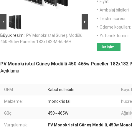
Fiyat:
Ambalaj bilgileri:
Teslim süresi:
Ödeme koşulları:
Büyük resim :
PV Monokristal Güneş Modülü
Yetenek temini:
450-465w Paneller 182x182-M-60-MH
İletişim
PV Monokristal Güneş Modülü 450-465w Paneller 182x182
Açıklama
OEM:
Kabul edilebilir
Boyut
Malzeme:
monokristal
hücre
Güç:
450~465W
Ağırlık
Vurgulamak:
PV Monokristal Güneş Modülü
,
450w Monok