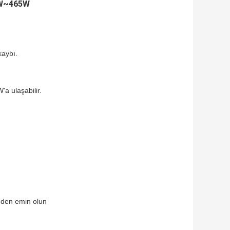
0W~465W
kaybı.
 ulaşabilir.
inden emin olun