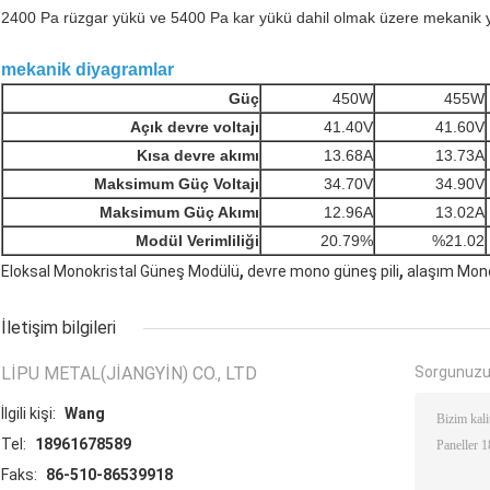
2400 Pa rüzgar yükü ve 5400 Pa kar yükü dahil olmak üzere mekanik yü
mekanik diyagramlar
Güç
450W
455W
Açık devre voltajı
41.40V
41.60V
Kısa devre akımı
13.68A
13.73A
Maksimum Güç Voltajı
34.70V
34.90V
Maksimum Güç Akımı
12.96A
13.02A
Modül Verimliliği
20.79
%
%21.02
,
,
Eloksal Monokristal Güneş Modülü
devre mono güneş pili
alaşım Mon
İletişim bilgileri
LIPU METAL(JIANGYIN) CO., LTD
Sorgunuzu
İlgili kişi:
Wang
Tel:
18961678589
Faks:
86-510-86539918