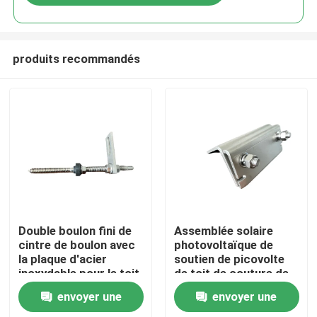
produits recommandés
Maison
Double boulon fini de
Assemblée solaire
cintre de boulon avec
photovoltaïque de
la plaque d'acier
soutien de picovolte
Produits
inoxydable pour le toit
de toit de couture de
en métal avec le purlin
position de bride de
envoyer une
envoyer une
en bois
couture du toit A2
Vidéos