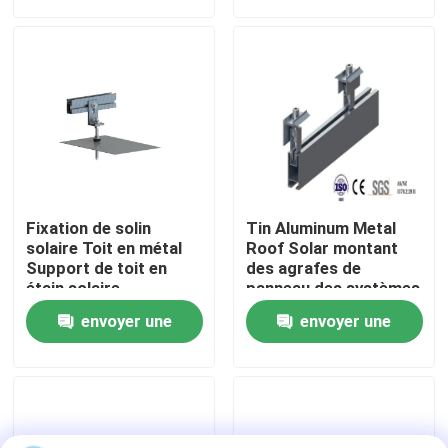
demande
demande
Exposition de VR
Au sujet de nous
Visite d'usine
Fixation de solin
Tin Aluminum Metal
Contrôle de qualité
solaire Toit en métal
Roof Solar montant
Support de toit en
des agrafes de
étain solaire
panneau des systèmes
photovoltaïque
88M/S
Contactez-nous
envoyer une
envoyer une
demande
demande
Cas
picovolte solaire montant des systèmes