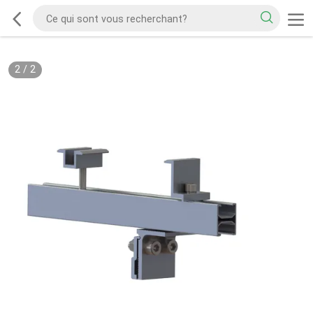
2
/
2