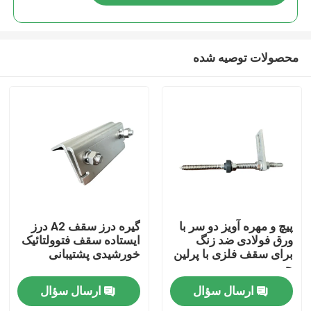
محصولات توصیه شده
صفحه اصلی
پیچ و مهره آویز دو سر با
گیره درز سقف A2 درز
ورق فولادی ضد زنگ
ایستاده سقف فتوولتائیک
برای سقف فلزی با پرلین
خورشیدی پشتیبانی
محصولات
چوبی
ارسال سؤال
ارسال سؤال
فیلم های