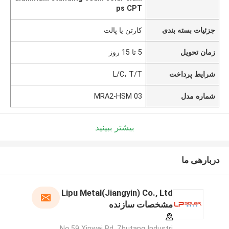
ps CPT
جزئیات بسته بندی
کارتن یا پالت
زمان تحویل
5 تا 15 روز
شرایط پرداخت
L/C، T/T
شماره مدل
MRA2-HSM 03
بیشتر ببینید
دربارهی ما
Lipu Metal(Jiangyin) Co., Ltd
مشخصات سازنده
No.59 Xinwei Rd, Zhutang Industri