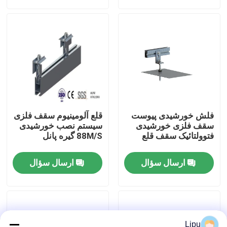
نمایش واقعیت مجازی
درباره ما
تور کارخانه
فلش خورشیدی پیوست
قلع آلومینیوم سقف فلزی
کنترل کیفیت
سقف فلزی خورشیدی
سیستم نصب خورشیدی
فتوولتائیک سقف قلع
88M/S گیره پانل
با ما تماس بگیرید
ارسال سؤال
ارسال سؤال
موارد
سیستم های نصب PV خورشیدی
Lipu