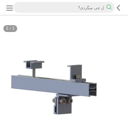
2
/
2