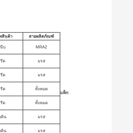
สินค้า
สายผลิตภัณฑ์
หนีบ
MRA2
รีด
มรส
รีด
มรส
รีด
ทั้งหมด
แท็ก:
รีด
ทั้งหมด
ดิน
มรส
ดิน
มรส