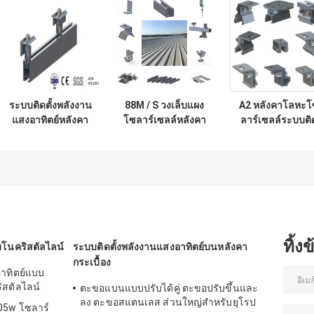
ระบบติดตั้งพลังงาน
88M / S วงเล็บแผง
A2 หลังคาโลหะโ
แสงอาทิตย์หลังคา
โซลาร์เซลล์หลังคา
ลาร์เซลล์ระบบติ
โลหะอลูมิเนียมดีบุก
โลหะ Frameless
ตั้งพลังงานแสงอ
88M / S แผงคลิป
1.5KN / M2
ทิตย์อลูมิเนียม Ti
Corrugated
ทิ้ง
โนคริสตัลไลน์
ระบบติดตั้งพลังงานแสงอาทิตย์บนหลังคา
กระเบื้อง
าทิตย์แบบ
ิสตัลไลน์
ตะขอแบนแบบปรับได้คู่ ตะขอปรับขึ้นและ
ลง ตะขอสแตนเลส ส่วนใหญ่สำหรับยุโรป
05w โซลาร์