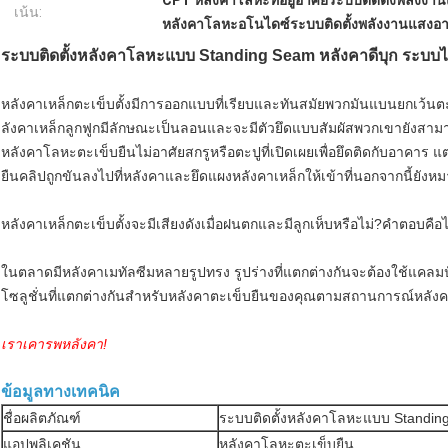
CPT หลังคาโลหะที่อยู่อาศัยระบบติดตั้งพลังงา
เน้น:
หลังคาโลหะอโนไดซ์ระบบติดตั้งพลังงานแสงอา
ระบบติดตั้งหลังคาโลหะแบบ Standing Seam หลังคาดีบุก ระบบไฟ
หลังคาเหล็กตะเข็บตั้งมีการออกแบบที่เรียบและทันสมัยพวกมันแบนยกเว้นตะ
ลังคาเหล็กลูกฟูกมีลักษณะเป็นลอนและจะมีตัวยึดแบบสัมผัสพวกเขายังสามา
หลังคาโลหะตะเข็บยืนไม่อาศัยสกรูหรือตะปูที่เปิดเผยเพื่อยึดติดกับอาคา
ยืนคลิปถูกขันลงไปที่หลังคาและยึดแผงหลังคาเหล็กให้เข้าที่นอกจากนี้ยังหม
หลังคาเหล็กตะเข็บตั้งจะมีเสียงดังเมื่อฝนตกและมีลูกเห็บหรือไม่?คำตอบคือไ
ในตลาดมีหลังคาเมทัลซีมหลายรูปทรง รูปร่างที่แตกต่างกันจะต้องใช้แคลม
โซลูชั่นที่แตกต่างกันสำหรับหลังคาตะเข็บยืนของคุณตามสถานการณ์หลั
เราเคารพหลังคา!
ข้อมูลทางเทคนิค
ชื่อผลิตภัณฑ์
ระบบติดตั้งหลังคาโลหะแบบ Standi
แอปพลิเคชัน
หลังคาโลหะตะเข็บยืน