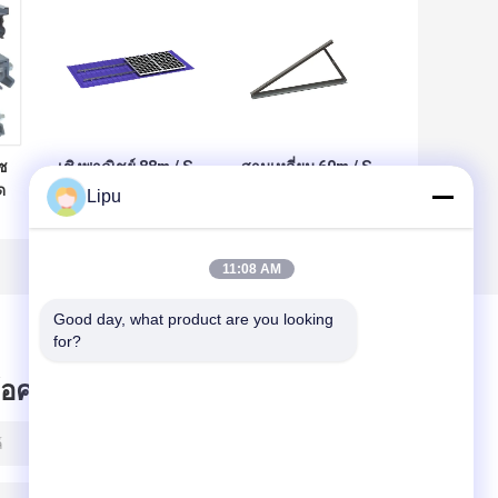
ซ
เชิงพาณิชย์ 88m / S
สามเหลี่ยม 60m / S
ด
หลังคาโลหะที่หนีบ
หลังคาโลหะระบบ
Lipu
า
พลังงานแสงอาทิตย์
ติดตั้งพลังงานแสง
n
แผงโซลาร์เซลล์
อาทิตย์ตะเข็บยืน
หลังคาดีบุก
ปรับได้
11:08 AM
Good day, what product are you looking 
for?
ข้อความไว้