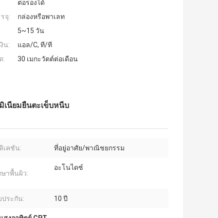
ต่อรองได้
รจุ:
กล่องหรือพาเลท
5~15 วัน
งิน:
แอล/C, ที/ที
ต:
30 เมกะวัตต์ต่อเดือน
มิเนียมยืนตะเข็บหนีบ
ิเคชัน:
ที่อยู่อาศัย/พาณิชยกรรม
อะโนไดซ์
ษาพื้นผิว:
บประกัน:
10 ปี