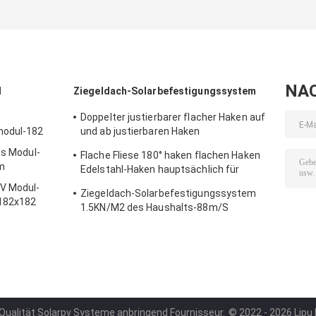
88M/S anbringt
1.5KN/M2
gerunzelt ein
NA
l
Ziegeldach-Solarbefestigungssystem
Doppelter justierbarer flacher Haken auf
modul-182
und ab justierbaren Haken
Edelstahlhaken hauptsächlich für Europa
es Modul-
Flache Fliese 180° haken flachen Haken
m
Edelstahl-Haken hauptsächlich für
Europa
PV Modul-
Ziegeldach-Solarbefestigungssystem
 182x182
1.5KN/M2 des Haushalts-88m/S
 Qualität Solarpv Systeme anbringend Fournisseur.
© 2022 - 2026 Lipu M