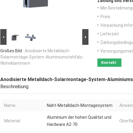
Zahlung und Vers
Min Bestellmeng
Preis:
Verpackung Info
Lieferzeit:
Zahlungsbedingu
Großes Bild :
Anodisierte Metalldach-
Versorgungsmater
Solarmontage-System-Aluminiumstehfalz-
Kontakt
Wohnklammern
Anodisierte Metalldach-Solarmontage-System-Aluminium
Beschreibung
Name:
Naht-Metalldach-Montagesystem
Anwen
Aluminium der hohen Qualität und
Material:
Oberfl
Hardware A2-70