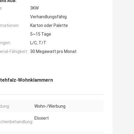
and AGB:
e:
3KW
Verhandlungsfähig
rmationen:
Karton oder Palette
5~15 Tage
ngen:
L/C, T/T
ial-Fähigkeit:
30 Megawatt pro Monat
stehfalz-Wohnklammern
dung:
Wohn-/Werbung
Eloxiert
ächenbehandlung: