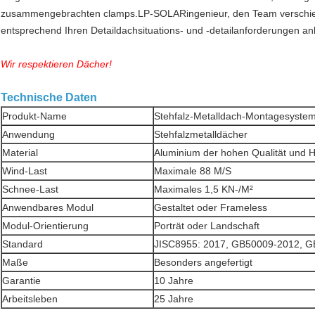
zusammengebrachten clamps.LP-SOLARingenieur, den Team verschied
entsprechend Ihren Detaildachsituations- und -detailanforderungen an
Wir respektieren Dächer!
Technische Daten
Produkt-Name
Stehfalz-Metalldach-Montagesyste
Anwendung
Stehfalzmetalldächer
Material
Aluminium der hohen Qualität und 
Wind-Last
Maximale 88 M/S
Schnee-Last
Maximales 1,5 KN-/M²
Anwendbares Modul
Gestaltet oder Frameless
Modul-Orientierung
Porträt oder Landschaft
Standard
JISC8955: 2017, GB50009-2012, 
Maße
Besonders angefertigt
Garantie
10 Jahre
Arbeitsleben
25 Jahre