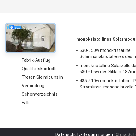
über
monokristallines Solarmodu
530-550w monokristalline
Über uns
Solarmonokristallenes des 
Fabrik-Ausflug
monokristalline Solarzelle d
Qualitätskontrolle
580-605w des Silikon-182m
Treten Sie mit uns in
485-510w monokristalliner 
Verbindung
Stromkreis-monosolarzelle
Seitenverzeichnis
Fälle
Datenschutz-Bestimmungen
| China Gut