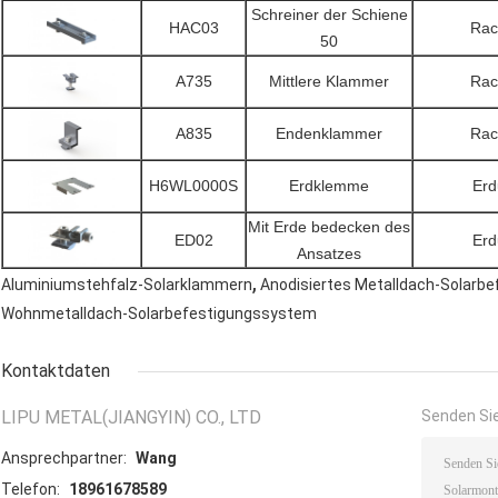
Schreiner der Schiene
HAC03
Rac
50
A735
Mittlere Klammer
Rac
A835
Endenklammer
Rac
H6WL0000S
Erdklemme
Erd
Mit Erde bedecken des
ED02
Erd
Ansatzes
,
Aluminiumstehfalz-Solarklammern
Anodisiertes Metalldach-Solarb
Wohnmetalldach-Solarbefestigungssystem
Kontaktdaten
LIPU METAL(JIANGYIN) CO., LTD
Senden Sie
Ansprechpartner:
Wang
Telefon:
18961678589