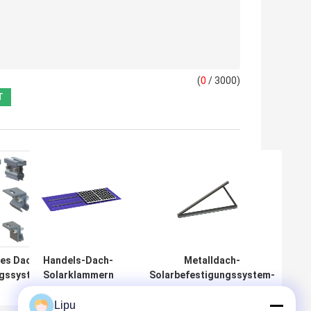
(
0
/ 3000)
hes Dach-
Handels-Dach-
Metalldach-
ngssystem-
Solarklammern
Solarbefestigungssystem-
nn des
photo-
justierbarer Stehfalz des
a2
voltaisches Tin
Dreieck-60m/S
Lipu