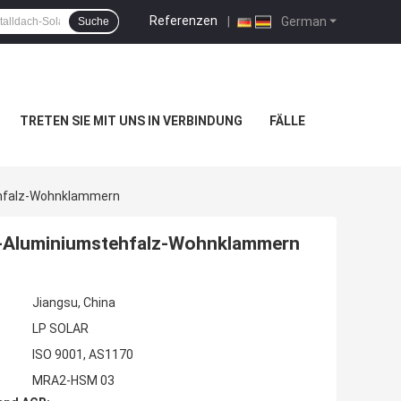
Referenzen
|
German
Suche
TRETEN SIE MIT UNS IN VERBINDUNG
FÄLLE
ehfalz-Wohnklammern
m-Aluminiumstehfalz-Wohnklammern
Jiangsu, China
LP SOLAR
ISO 9001, AS1170
MRA2-HSM 03