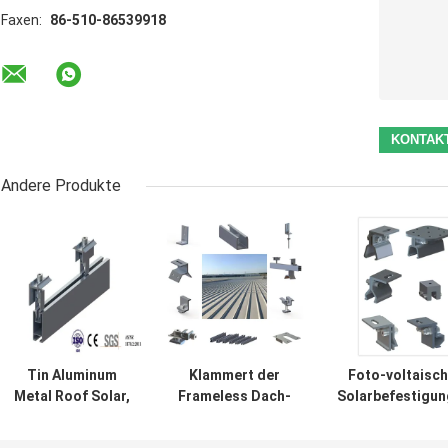
Faxen:
86-510-86539918
Andere Produkte
Tin Aluminum
Klammert der
Foto-voltaisc
Metal Roof Solar,
Frameless Dach-
Solarbefestigu
das Platten-Clip
Sonnenkollektor
Aluminiumzi
der System-
des Metall88m/s
Metall