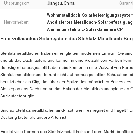
Ursprungsort:
Jiangsu, China
Garanti
Wohnmetalldach-Solarbefestigungssyste
Hervorheben:
Anodisiertes Metalldach-Solarbefestigun
Aluminiumstehfalz-Solarklammern CPT
Foto-voltaisches Solarsystem des Stehfalz-Metalldach-Be
Stehfalzmetalldächer haben einen glatten, modernen Entwurf. Sie sind 
und ab das Dach laufen, und können in eine Vielzahl von Farben komm
Befestiger herausgestellt haben. Sie können in eine Vielzahl von Fa
Stehfalzmetalldeckung beruht nicht auf herausgestellten Schrauben o
benutzt eher ein Clip, das über der Spitze des männlichen Beines des 
Abstieg an das Dach und an das Halten der Metalldeckungsplatte an Or
Auslaufgefahr gibt.
Sind so Stehfalzmetalldächer sind- laut, wenn es regnet und hagelt? Die 
Deckung lauter als andere Arten ist.
Es gibt viele Formen des Stehfalzmetalldachs auf dem Markt, benötig