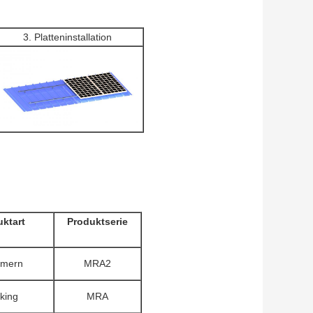
3. Platteninstallation
ktart
Produktserie
mern
MRA2
king
MRA