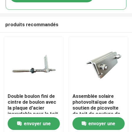
produits recommandés
Maison
Double boulon fini de
Assemblée solaire
cintre de boulon avec
photovoltaïque de
la plaque d'acier
soutien de picovolte
Produits
inoxydable pour le toit
de toit de couture de
en métal avec le purlin
position de bride de
envoyer une
envoyer une
en bois
couture du toit A2
Vidéos