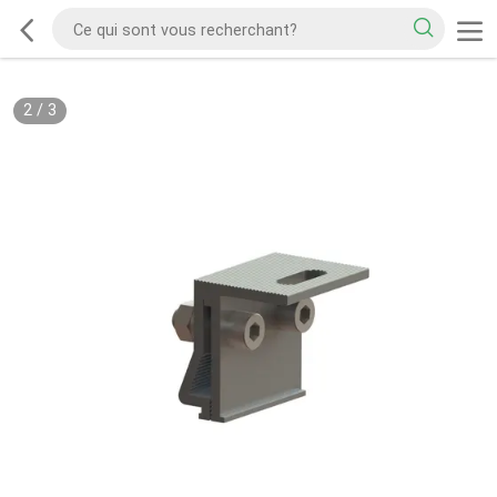
2
/
3