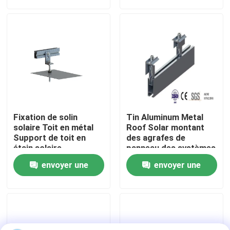
demande
demande
Exposition de VR
Au sujet de nous
Visite d'usine
Fixation de solin
Tin Aluminum Metal
Contrôle de qualité
solaire Toit en métal
Roof Solar montant
Support de toit en
des agrafes de
étain solaire
panneau des systèmes
photovoltaïque
88M/S
Contactez-nous
envoyer une
envoyer une
demande
demande
Cas
picovolte solaire montant des systèmes