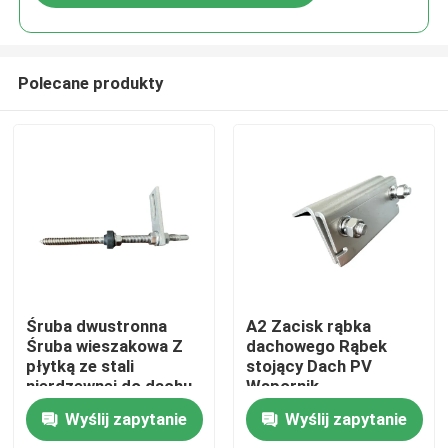
Polecane produkty
Dom
Śruba dwustronna
A2 Zacisk rąbka
Śruba wieszakowa Z
dachowego Rąbek
płytką ze stali
stojący Dach PV
Produkty
nierdzewnej do dachu
Wspornik
metalowego z płatwią
fotowoltaicznego
Wyślij zapytanie
Wyślij zapytanie
drewnianą
zespołu słonecznego
Filmy