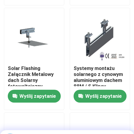
Pokaz VR
O nas
Wycieczka po fabryce
Solar Flashing
Systemy montażu
Kontrola jakości
Załącznik Metalowy
solarnego z cynowym
dach Solarny
aluminiowym dachem
fotowoltaiczny
88M / S Klipsy
blaszany dach
panelowe
Skontaktuj się z nami
Wyślij zapytanie
Wyślij zapytanie
Sprawy
Systemy montażu fotowoltaicznego słonecznego