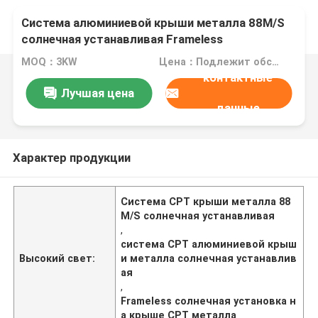
Система алюминиевой крыши металла 88M/S
солнечная устанавливая Frameless
MOQ：3KW
Цена：Подлежит обсуждению
контактные
Лучшая цена
данные
Характер продукции
Система CPT крыши металла 88
M/S солнечная устанавливая
,
система CPT алюминиевой крыш
Высокий свет:
и металла солнечная устанавлив
ая
,
Frameless солнечная установка н
а крыше CPT металла