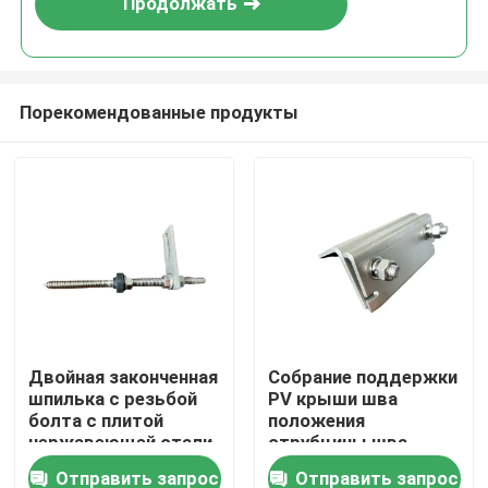
Продолжать
Порекомендованные продукты
Дом
Двойная законченная
Собрание поддержки
шпилька с резьбой
PV крыши шва
Продукты
болта с плитой
положения
нержавеющей стали
струбцины шва
для крыши металла
крыши A2
Отправить запрос
Отправить запрос
Видео
с деревянным purlin
фотовольтайческое