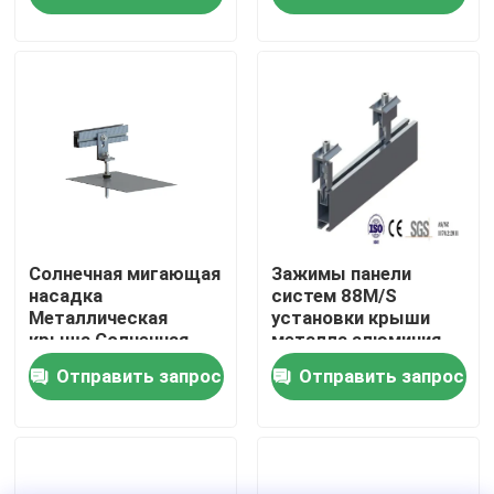
солнечное
Шоу VR
О нас
Путешествие фабрики
Проверка качества
Солнечная мигающая
Зажимы панели
насадка
систем 88M/S
Металлическая
установки крыши
крыша Солнечная
металла алюминия
Свяжитесь мы
фотогальваническая
олова солнечные
Отправить запрос
Отправить запрос
жестяная крыша
Случаи
солнечный pv устанавливая системы