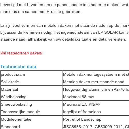
bevestigd met L-voeten om de paneelhoogte iets hoger te maken, wa
manier is om samen met H-rail te gebruiken.
Er zijn veel vormen van metalen daken met staande naden op de markt,
bijpassende klemmen nodig. Het ingenieursteam van LP SOLAR kan ve
staande naad, afhankelijk van uw detaildaksituatie en detailvereisten.
Wij respecteren daken!
Technische data
productnaam
Metalen dakmontagesysteem met s
Sollicitatie
Metalen daken met staande naad
Materiaal
Hoogwaardig aluminium en A2-70 h
Windbelasting
Maximaal 88 m/s
Sneeuwbelasting
Maximaal 1,5 KN/M²
Toepasselijke module
Ingelijst of frameloos
Moduleoriëntatie
Portret of Landschap
Standaard
JISC8955: 2017, GB50009-2012, 