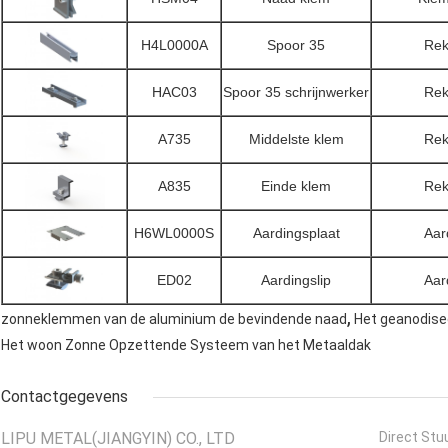
H4L0000A
Spoor 35
Rek
HAC03
Spoor 35 schrijnwerker
Rek
A735
Middelste klem
Rek
A835
Einde klem
Rek
H6WL0000S
Aardingsplaat
Aar
ED02
Aardingslip
Aar
,
zonneklemmen van de aluminium de bevindende naad
Het geanodise
Het woon Zonne Opzettende Systeem van het Metaaldak
Contactgegevens
LIPU METAL(JIANGYIN) CO., LTD
Direct Stu