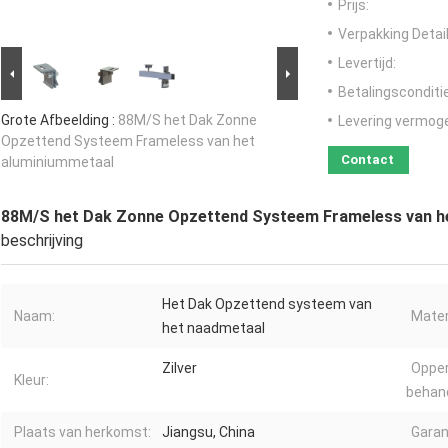
Prijs:
Verpakking Detail
Levertijd:
Betalingsconditi
Grote Afbeelding :
88M/S het Dak Zonne
Levering vermog
Opzettend Systeem Frameless van het
Contact
aluminiummetaal
88M/S het Dak Zonne Opzettend Systeem Frameless van h
beschrijving
Het Dak Opzettend systeem van
Naam:
Mater
het naadmetaal
Zilver
Opper
Kleur:
behand
Plaats van herkomst:
Jiangsu, China
Garan