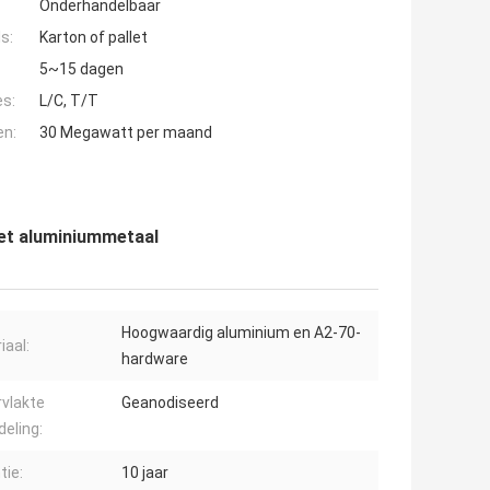
Onderhandelbaar
s:
Karton of pallet
5~15 dagen
es:
L/C, T/T
en:
30 Megawatt per maand
et aluminiummetaal
Hoogwaardig aluminium en A2-70-
iaal:
hardware
vlakte
Geanodiseerd
eling:
tie:
10 jaar