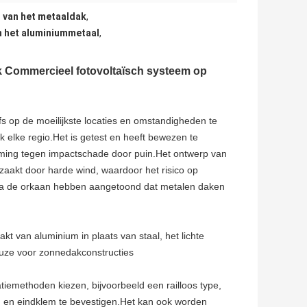
 van het metaaldak
,
 het aluminiummetaal
,
 Commercieel fotovoltaïsch systeem op
op de moeilijkste locaties en omstandigheden te
k elke regio.Het is getest en heeft bewezen te
ming tegen impactschade door puin.Het ontwerp van
rzaakt door harde wind, waardoor het risico op
 na de orkaan hebben aangetoond dat metalen daken
 van aluminium in plaats van staal, het lichte
euze voor zonnedakconstructies
iemethoden kiezen, bijvoorbeeld een railloos type,
m en eindklem te bevestigen.Het kan ook worden