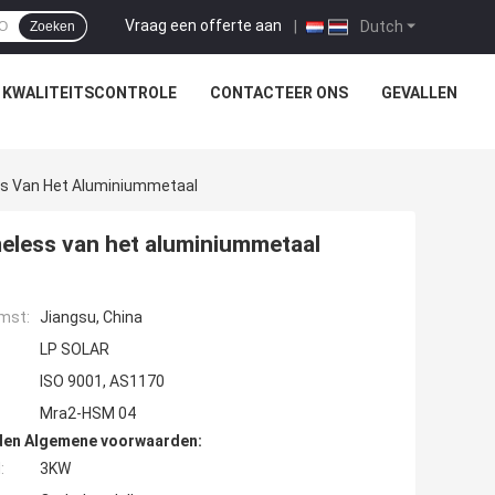
Vraag een offerte aan
|
Dutch
Zoeken
KWALITEITSCONTROLE
CONTACTEER ONS
GEVALLEN
s Van Het Aluminiummetaal
less van het aluminiummetaal
mst:
Jiangsu, China
LP SOLAR
ISO 9001, AS1170
Mra2-HSM 04
den Algemene voorwaarden:
:
3KW