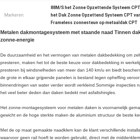
88M/S het Zonne Opzettende Systeem CPT
Markeren:
het Dak Zonne Opzettend Systeem CPT van
Frameless zonnesteun op metaaldak CPT
Metalen dakmontagesysteem met staande naad Tinnen dak
zonne-energie
De duurzaamheid en het vermogen van metalen dakbedekking om zelfs 
presteren, maken het tot de beste keuze voor dakbedekking in werkelij
presteren bij windsnelheden van meer dan 140 km/u en biedt bescher
de grote in elkaar grijpende panelen is bestand tegen opheffing veroo
binnendringen van water verder wordt verkleind.Sommige inspecties
het veel beter deden dan daken bedekt met asfaltshingles.
Het zonne-montagesysteem voor metalen daken is voornamelijk gemaakt
gewicht en de hoge sterkte maken de aluminium structuur de beste k
Met de op maat gemaakte naadklem kan de klant verschillende installat
waarvoor geen rail hoeft te worden gebruikt, direct met de middenkle