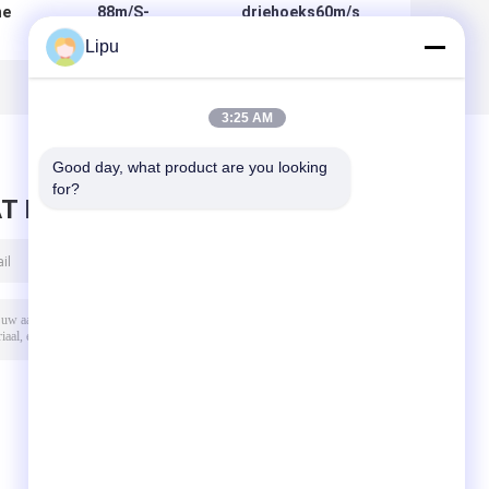
ne
88m/S-
driehoeks60m/s
in
Zonneklemmen
Metaal Zonne het
Lipu
Photovoltaic Tin
Opzetten
um
Roof Mount van
Systeem
het Metaaldak
Regelbare
3:25 AM
Bevindende Naad
Good day, what product are you looking 
for?
T BERICHT ACHTER