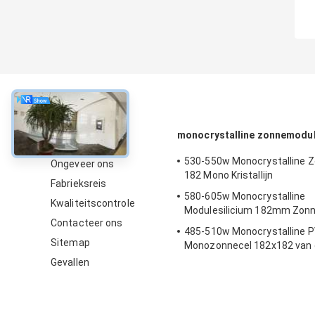
Over
monocrystalline zonnemodu
530-550w Monocrystalline 
Ongeveer ons
182 Mono Kristallijn
Fabrieksreis
580-605w Monocrystalline
Kwaliteitscontrole
Modulesilicium 182mm Zonn
Contacteer ons
485-510w Monocrystalline 
Sitemap
Monozonnecel 182x182 van 
Modulekring
Gevallen