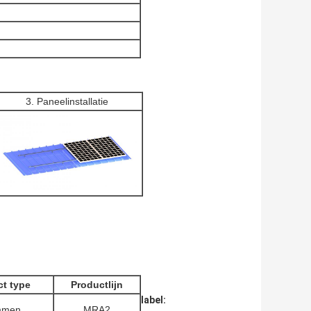
3. Paneelinstallatie
t type
Productlijn
label:
mmen
MRA2