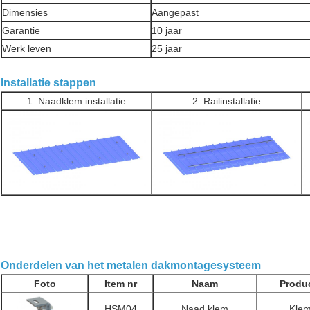
Dimensies
Aangepast
Garantie
10 jaar
Werk leven
25 jaar
Installatie stappen
1. Naadklem installatie
2. Railinstallatie
Onderdelen van het metalen dakmontagesysteem
Foto
Item nr
Naam
Produc
HSM04
Naad klem
Kle