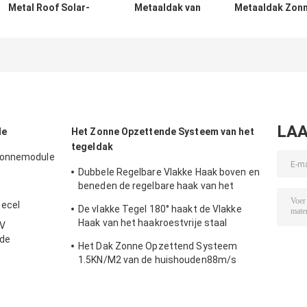
Metal Roof Solar-
Metaaldak van
Metaaldak Zon
het Opzetten
88M/S Frameless het
het Opzetten T
Systemen88m/s
Zonnepaneelsteunen
van het
Comité Klemmen
1.5KN/M2 Golf
Systeemalumini
LAA
le
Het Zonne Opzettende Systeem van het
tegeldak
Zonnemodule
Dubbele Regelbare Vlakke Haak boven en
beneden de regelbare haak van het
haakroestvrije staal hoofdzakelijk voor
ecel
De vlakke Tegel 180° haakt de Vlakke
Europa
Haak van het haakroestvrije staal
PV
hoofdzakelijk voor Europa vast
de
Het Dak Zonne Opzettend Systeem
1.5KN/M2 van de huishouden88m/s
Tegel