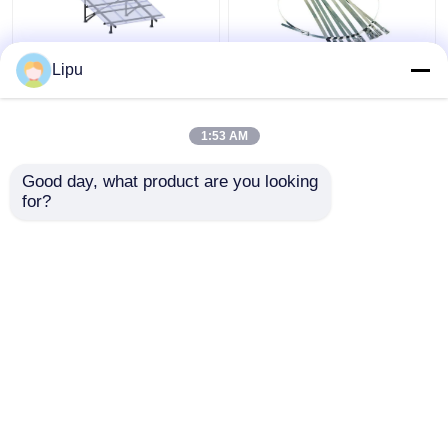
Lipu
অফ গ্রিড 3kw সোলার প্যানেল
4.6 মিমি 7.9 মিমি সোলার কেবল
ফটোভোলটাইক সিস্টেম মনো পলি
টাই , সোলার প্যানেল মাউন্ট করার
আনুষাঙ্গিকগুলির জন্য Sus304
1:53 AM
স্টেইনলেস স্টীল জিপ টাই
ভালো দাম
ভালো দাম
Good day, what product are you looking 
for?
আমাদের সাথে যোগাযোগ করুন
আমাদের সাথে যোগাযোগ করুন
আরো দেখুন
বাড়ি
আমাদের সম্পর্কে
আমাদের সাথে যোগাযোগ করুন
Desktop Site
সাইট ম্যাপ
Privacy Policy