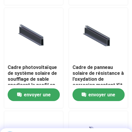
demande
demande
Exposition de VR
Au sujet de nous
Visite d'usine
Cadre photovoltaïque
Cadre de panneau
Contrôle de qualité
de système solaire de
solaire de résistance à
soufflage de sable
l'oxydation de
anodisant le profil en
corrosion montant Kit
aluminium LP048 de
Aluminum Tracking
Contactez-nous
envoyer une
envoyer une
panneau solaire
LP044
demande
demande
Cas
picovolte solaire montant des systèmes