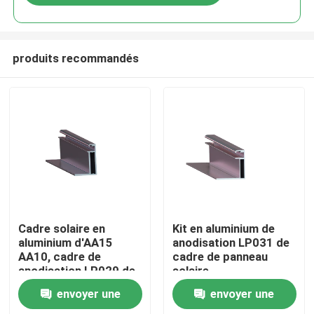
produits recommandés
Maison
Cadre solaire en
Kit en aluminium de
aluminium d'AA15
anodisation LP031 de
AA10, cadre de
cadre de panneau
Produits
anodisation LP029 de
solaire
pile solaire
d'électrophorèse
envoyer une
envoyer une
anticorrosion de
Vidéos
cadre