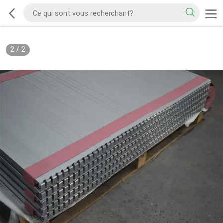
2
/
2