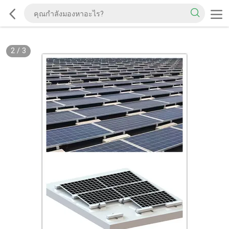
2
/
3