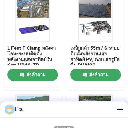
การแสดง VR
เกี่ยวกับเรา
L Feet T Clamp หลังคา
เหล็กกล้า 55m / S ระบบ
ทัวร์โรงงาน
โลหะระบบติดตั้ง
ติดตั้งพลังงานแสง
พลังงานแสงอาทิตย์ใน
อาทิตย์ PV, ระบบสกรูยึด
บ้าน MRA2-TD
พื้น PV MGC
ควบคุมคุณภาพ
ส่งคำถาม
ส่งคำถาม
ติดต่อเรา
กรณี
Lipu
ระบบติดตั้งพลังงานแสงอาทิตย์