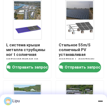
Шоу VR
О нас
Путешествие фабрики
L система крыши
Стальное 55m/S
металла струбцины
солнечный PV
ног t солнечная
устанавливая
Проверка качества
устанавливая на
системы, систему
доме MRA2-TD
MGC PV держателя
Отправить запрос
Отправить запрос
винта земную
Свяжитесь мы
Случаи
Lipu
солнечный pv устанавливая системы