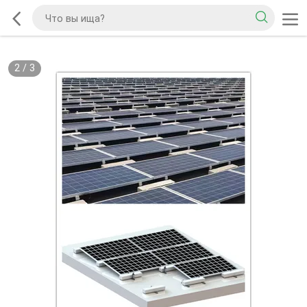
2
/
3