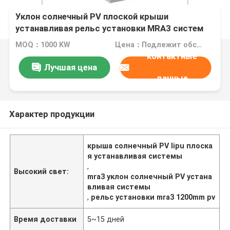
Уклон солнечный PV плоской крыши
устанавливая рельс установки MRA3 систем
1200mm PV
MOQ：1000 KW
Цена：Подлежит обсуждению
контактные
Лучшая цена
данные
Характер продукции
крыша солнечный PV lipu плоска
я устанавливая системы
,
Высокий свет:
mra3 уклон солнечный PV устана
вливая системы
,
рельс установки mra3 1200mm pv
Время доставки
5~15 дней