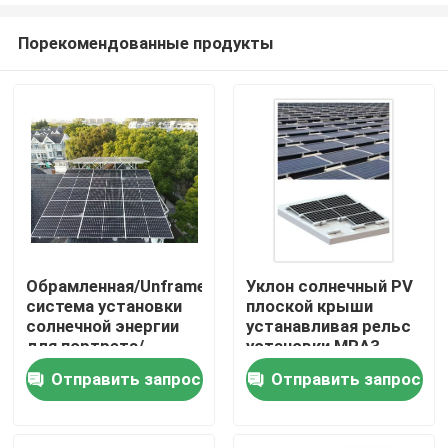
Порекомендованные продукты
Обрамленная/Unframed
Уклон солнечный PV
система установки
плоской крыши
Дом
солнечной энергии
устанавливая рельс
для портрета/
установки MRA3
модуля ландшафта
систем 1200mm PV
Отправить запрос
Отправить запрос
Продукты
Видео