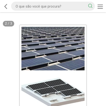
2
/
3