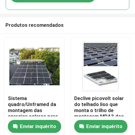
Produtos recomendados
Casa
Sistema
Declive picovolt solar
quadro/Unframed da
do telhado liso que
montagem das
monta o trilho de
Produtos
energias solares para
montagem MRA3 dos
o retrato/módulo da
sistemas 1200mm
Enviar inquérito
Enviar inquérito
paisagem
picovolt
Vídeos