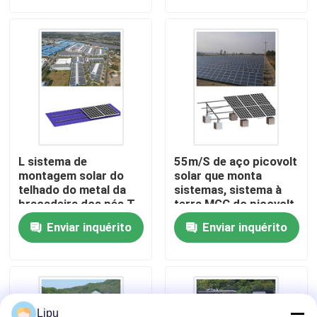
Mostra de VR
Sobre nós
Excursão da fábrica
L sistema de
55m/S de aço picovolt
Controle da qualidade
montagem solar do
solar que monta
telhado do metal da
sistemas, sistema à
braçadeira dos pés T
terra MGC do picovolt
na casa MRA2-TD
da montagem do
Contacte-nos
Enviar inquérito
Enviar inquérito
parafuso
Casos
picovolt solar que monta sistemas
Lipu