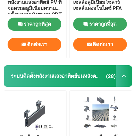
พลังงานแสงอาทิตย์ PV ที่
เซลล์อลูมิเนียมโซลาร์
จอดรถอลูมิเนียมความ
เซลล์แผงอโนไดซ์ PFA
แข็งแรงสูง Carport CPT
กรอบแผงโซลาร์เซลล์
ราคาถูกที่สุด
ราคาถูกที่สุด
โทรคมนาคมระบบพลังงานแสงอาทิตย์
ติดต่อเรา
ติดต่อเรา
โมดูลพลังงานแสงอาทิตย์แบบโมโนคริสตัลไลน์
โมดูลพลังงานแสงอาทิตย์คริสตัลไลน์
ระบบติดตั้งพลังงานแสงอาทิตย์บนหลังคาโลหะ
(28)