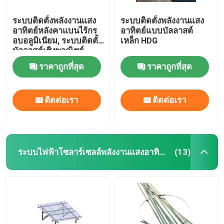
ระบบติดตั้งพลังงานแสง
ระบบติดตั้งพลังงานแสง
อาทิตย์หลังคาแบนไร้กร
อาทิตย์แบบบัลลาสต์
อบอลูมิเนียม, ระบบติดตั้ง
เหล็ก HDG
บัลลาสต์เชิงพาณิชย์
ราคาถูกที่สุด
ราคาถูกที่สุด
ติดต่อเรา
ติดต่อเรา
ระบบไฟฟ้าโซลาร์เซลล์พลังงานแสงอาทิตย์
(13)