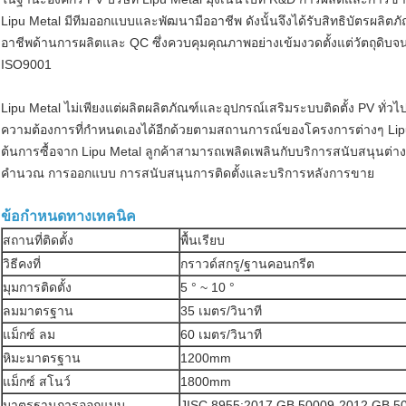
Lipu Metal มีทีมออกแบบและพัฒนามืออาชีพ ดังนั้นจึงได้รับสิทธิบัตรผล
อาชีพด้านการผลิตและ QC ซึ่งควบคุมคุณภาพอย่างเข้มงวดตั้งแต่วัตถุด
ISO9001
Lipu Metal ไม่เพียงแต่ผลิตผลิตภัณฑ์และอุปกรณ์เสริมระบบติดตั้ง PV ทั
ความต้องการที่กำหนดเองได้อีกด้วยตามสถานการณ์ของโครงการต่างๆ Lipu Me
ต้นการซื้อจาก Lipu Metal ลูกค้าสามารถเพลิดเพลินกับบริการสนับสนุนต
คำนวณ การออกแบบ การสนับสนุนการติดตั้งและบริการหลังการขาย
ข้อกำหนดทางเทคนิค
สถานที่ติดตั้ง
พื้นเรียบ
วิธีคงที่
กราวด์สกรู/ฐานคอนกรีต
มุมการติดตั้ง
5 ° ~ 10 °
ลมมาตรฐาน
35 เมตร/วินาที
แม็กซ์ ลม
60 เมตร/วินาที
หิมะมาตรฐาน
1200mm
แม็กซ์ สโนว์
1800mm
มาตรฐานการออกแบบ
JISC 8955:2017,GB 50009-2012,GB 5