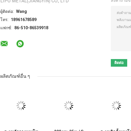
LIPU METAL(JIANGYIN) CO., LTD
ส่งคำถามข
ผู้ติดต่อ:
Wang
โทร:
18961678589
แฟกซ์:
86-510-86539918
ผลิตภัณฑ์อื่น ๆ