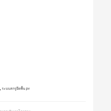
,
ระบบสกรูยึดพื้น pv