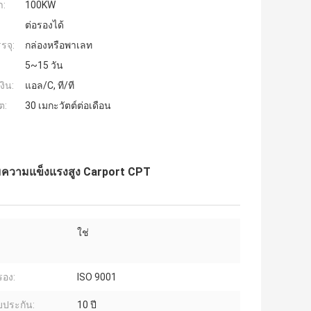
ำ:
100KW
ต่อรองได้
รจุ:
กล่องหรือพาเลท
5~15 วัน
งิน:
แอล/C, ที/ที
ต:
30 เมกะวัตต์ต่อเดือน
ียมความแข็งแรงสูง Carport CPT
ใช่
รอง:
ISO 9001
บประกัน:
10 ปี