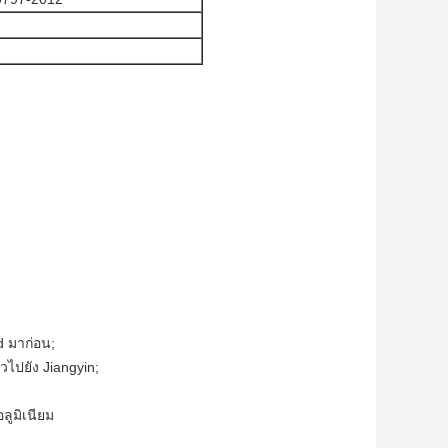
d มาก่อน;
วไปยัง Jiangyin;
ูมิเนียม