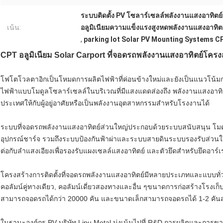
ระบบติดตั้ง PV โซลาร์เซลล์พลังงานแสงอาทิตย์
เน้น:
อลูมิเนียมความแข็งแรงสูงหดพลังงานแสงอาทิต
,
parking lot Solar PV Mounting Systems C
CPT อลูมิเนียม Solar Carport ที่จอดรถพลังงานแสงอาทิตย์โครง
โฟโตโวลตาอิกเป็นโหมดการผลิตไฟฟ้าที่ค่อนข้างใหม่และยังเป็นแนวโน้ม
ไฟฟ้าแบบโมดูลโซลาร์เซลล์ในบริเวณที่มีแสงแดดส่องถึง พลังงานแสงอาทิ
ประเทศให้กับผู้อยู่อาศัยหรือเป็นพลังงานอุตสาหกรรมสำหรับโรงงานได้
ระบบที่จอดรถพลังงานแสงอาทิตย์ส่วนใหญ่ประกอบด้วยระบบสนับสนุน โมด
อุปกรณ์ชาร์จ รวมถึงระบบป้องกันฟ้าผ่าและระบบสายดินระบบรองรับส่วนใหญ่
ต่อกับลำแสงเอียงเพื่อรองรับแผงเซลล์แสงอาทิตย์ และตัวยึดสำหรับยึดอาร์เ
โครงสร้างการติดตั้งที่จอดรถพลังงานแสงอาทิตย์มีหลายประเภทและแบบทั่
คอลัมน์คู่ทางเดียว, คอลัมน์เดี่ยวสองทางและอื่น ๆขนาดการก่อสร้างโร
สามารถจอดรถได้กว่า 20000 คัน และขนาดเล็กสามารถจอดรถได้ 1-2 คันส
ในฐานะองค์กร PV บริษัท Lipu Metal มุ่งเน้นไปที่ R&D การผลิตและการข