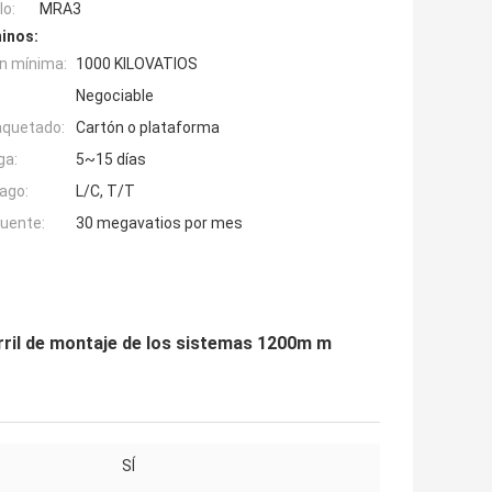
o:
MRA3
inos:
n mínima:
1000 KILOVATIOS
Negociable
aquetado:
Cartón o plataforma
ga:
5~15 días
ago:
L/C, T/T
fuente:
30 megavatios por mes
arril de montaje de los sistemas 1200m m
SÍ