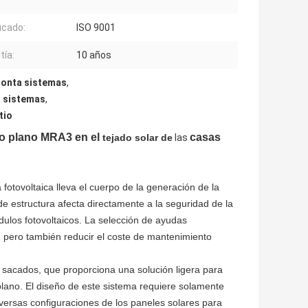
icado:
ISO 9001
tía:
10 años
 monta sistemas
,
a sistemas
,
tio
do plano MRA3 en el
casas
tejado
solar de
las
a fotovoltaica lleva el cuerpo de la generación de la
n de estructura afecta directamente a la seguridad de la
ódulos fotovoltaicos. La selección de ayudas
o, pero también reducir el coste de mantenimiento
nio sacados, que proporciona una solución ligera para
 plano. El diseño de este sistema requiere solamente
iversas configuraciones de los paneles solares para