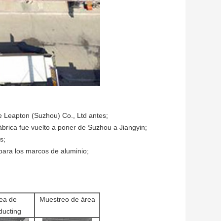
de Leapton (Suzhou) Co., Ltd antes;
fábrica fue vuelto a poner de Suzhou a Jiangyin;
s;
ara los marcos de aluminio;
ea de
Muestreo de área
ducting