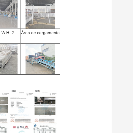
l W.H. 2
Área de cargamento