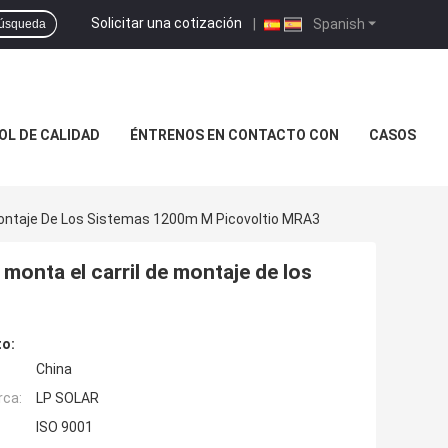
Solicitar una cotización
|
Spanish
úsqueda
L DE CALIDAD
ÉNTRENOS EN CONTACTO CON
CASOS
e Montaje De Los Sistemas 1200m M Picovoltio MRA3
 monta el carril de montaje de los
to:
China
rca:
LP SOLAR
ISO 9001