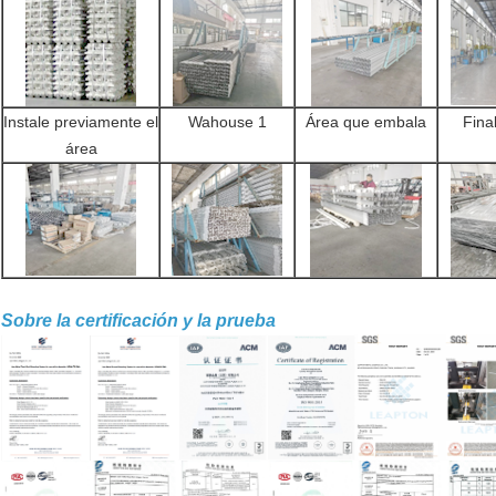
Instale previamente el
Wahouse 1
Área que embala
Fina
área
Sobre la certificación y la prueba