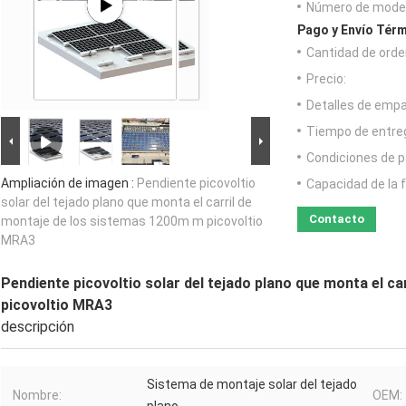
Número de model
Pago y Envío Térm
Cantidad de orde
Precio:
Detalles de emp
Tiempo de entre
Condiciones de p
Ampliación de imagen :
Pendiente picovoltio
Capacidad de la 
solar del tejado plano que monta el carril de
Contacto
montaje de los sistemas 1200m m picovoltio
MRA3
Pendiente picovoltio solar del tejado plano que monta el c
picovoltio MRA3
descripción
Sistema de montaje solar del tejado
Nombre:
OEM: