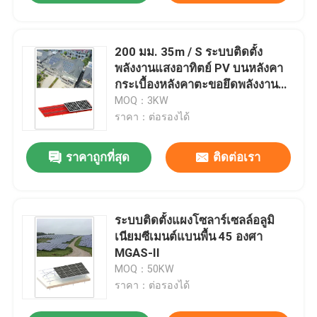
200 มม. 35m / S ระบบติดตั้ง
พลังงานแสงอาทิตย์ PV บนหลังคา
กระเบื้องหลังคาตะขอยึดพลังงาน
แสงอาทิตย์ MRA1
MOQ：3KW
ราคา：ต่อรองได้
ราคาถูกที่สุด
ติดต่อเรา
ระบบติดตั้งแผงโซลาร์เซลล์อลูมิ
เนียมซีเมนต์แบนพื้น 45 องศา
MGAS-II
MOQ：50KW
ราคา：ต่อรองได้