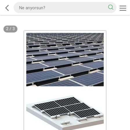
2
/
3