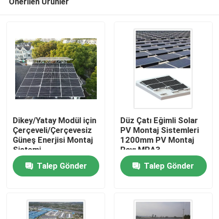
Önerilen Ürünler
Dikey/Yatay Modül için
Düz Çatı Eğimli Solar
Çerçeveli/Çerçevesiz
PV Montaj Sistemleri
Güneş Enerjisi Montaj
1200mm PV Montaj
Sistemi
Rayı MRA3
Ev
Talep Gönder
Talep Gönder
Ürünler
videolar