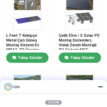
SG Gösterisi
Hakkımızda
L Feet T Kelepçe
Çelik 55m / S Solar PV
Metal Çatı Güneş
Montaj Sistemleri,
Fabrika turu
Montaj Sistemi Ev
Vidalı Zemin Montajlı
MRA2-TD Üzerine
PV Sistemi MGC
Talep Gönder
Talep Gönder
Kalite kontrol
Bize Ulaşın
Lipu
Vakalar
4:23 PM
Solar PV Montaj Sistemleri