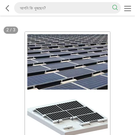
2
/
3