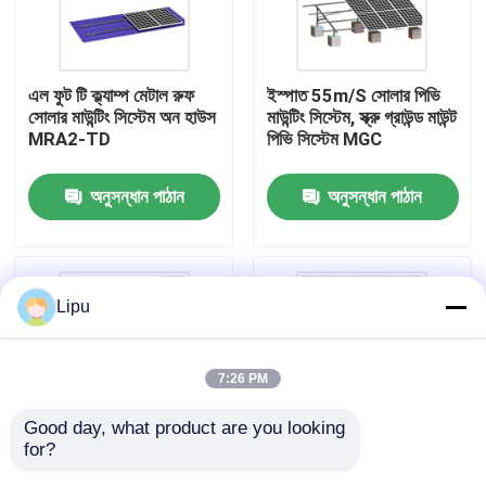
ভিআর শো
এল ফুট টি ক্ল্যাম্প মেটাল রুফ
ইস্পাত 55m/S সোলার পিভি
সোলার মাউন্টিং সিস্টেম অন হাউস
মাউন্টিং সিস্টেম, স্ক্রু গ্রাউন্ড মাউন্ট
আমাদের সম্পর্কে
MRA2-TD
পিভি সিস্টেম MGC
অনুসন্ধান পাঠান
অনুসন্ধান পাঠান
কারখানা ভ্রমণ
মান নিয়ন্ত্রণ
Lipu
যোগাযোগ করুন
7:26 PM
মামলা
Good day, what product are you looking 
for?
সোলার পিভি মাউন্টিং সিস্টেম
1200mm 88m/S সোলার
500 মিমি অ্যালুমিনিয়াম সোলার