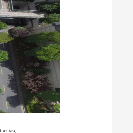
d มาก่อน;