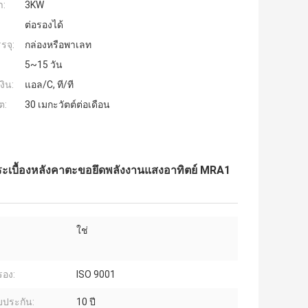
ำ:
3KW
ต่อรองได้
รจุ:
กล่องหรือพาเลท
5~15 วัน
งิน:
แอล/C, ที/ที
ต:
30 เมกะวัตต์ต่อเดือน
ระเบื้องหลังคาตะขอยึดพลังงานแสงอาทิตย์ MRA1
ใช่
รอง:
ISO 9001
บประกัน:
10 ปี