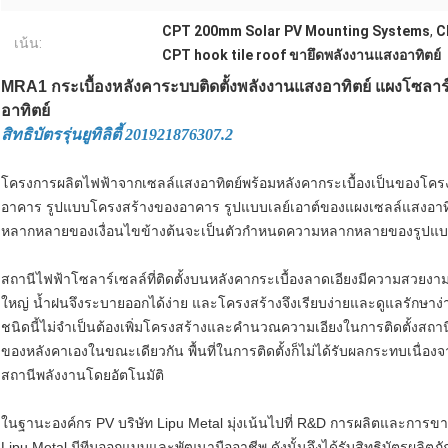
CPT 200mm Solar PV Mounting Systems
,
C
เน้น:
CPT hook tile roof ขายึดพลังงานแสงอาทิตย์
MRA1 กระเบื้องหลังคาระบบติดตั้งพลังงานแสงอาทิตย์ แผงโซลาร
อาทิตย์
สิทธิบัตรรุ่นยูทิลิตี้ 201921876307.2
โครงการผลิตไฟฟ้าจากเซลล์แสงอาทิตย์พร้อมหลังคากระเบื้องเป็นของโครงก
อาคาร รูปแบบโครงสร้างของอาคาร รูปแบบเลย์เอาต์ของแผงเซลล์แสงอาท
หลากหลายของเงื่อนไขข้างต้นจะเป็นตัวกำหนดความหลากหลายของรูปแบบ
สถานีไฟฟ้าโซลาร์เซลล์ที่ติดตั้งบนหลังคากระเบื้องลาดเอียงมีความสวยง
ใหญ่ น้ำฝนจึงระบายออกได้ง่าย และโครงสร้างจึงเรียบง่ายและดูแลรักษาง่
ชนิดนี้ไม่จำเป็นต้องเพิ่มโครงสร้างและคำนวณความเอียงในการติดตั้งสถานี
ของหลังคาเองในขณะเดียวกัน พื้นที่ในการติดตั้งก็ไม่ได้รับผลกระทบเน
สถานีพลังงานโดยอัตโนมัติ
ในฐานะองค์กร PV บริษัท Lipu Metal มุ่งเน้นไปที่ R&D การผลิตและการข
Lipu Metal มีทีมออกแบบและพัฒนามืออาชีพ ดังนั้นจึงได้รับสิทธิบัตรผล