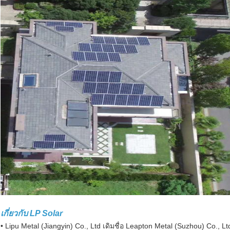
เกี่ยวกับ LP Solar
• Lipu Metal (Jiangyin) Co., Ltd เดิมชื่อ Leapton Metal (Suzhou) Co., Lt